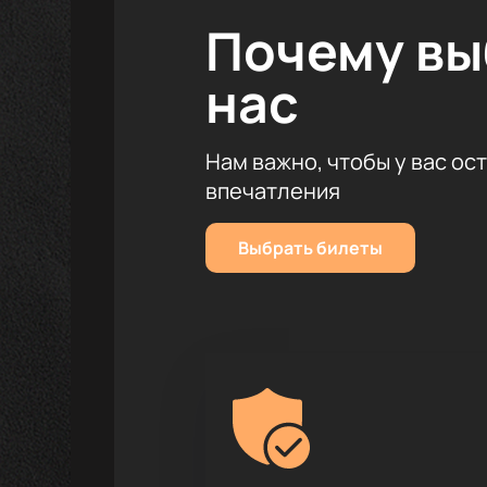
сайте — это просто и удобно, и в
Почему в
Обратите внимание, возможна сме
нас
Режиссёр:
Начо Дуато
Нам важно, чтобы у вас ос
впечатления
Выбрать билеты