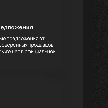
мом представлении.
редложения
ые предложения от
проверенных продавцов
х уже нет в официальной