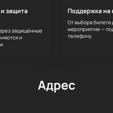
 и защита
Поддержка на 
От выбора билета 
мероприятие — под
через защищённые
телефону.
аняются и
и.
Адрес