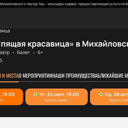
Михайловского театра. Мы — консьерж-сервис, предоставляющий услуги по б
вица
Спящая красавица» в Михайловс
еатр
Балет
6+
б.
 И МЕСТА
О МЕРОПРИЯТИИ
НАШИ ПРЕИМУЩЕСТВА
БЛИЖАЙШИЕ М