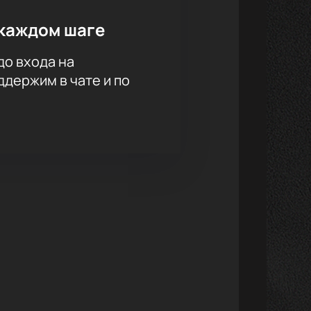
каждом шаге
до входа на
держим в чате и по