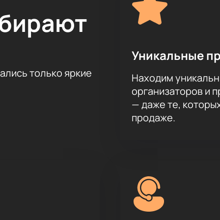
ы сможете заранее обеспечить себе место на этом незабывае
ыбирают
на актёрского состава.
Уникальные п
тались только яркие
Находим уникальн
организаторов и 
— даже те, которы
продаже.