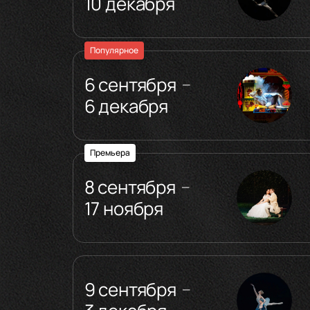
10 декабря
Популярное
6 сентября
—
6 декабря
Премьера
8 сентября
—
17 ноября
9 сентября
—