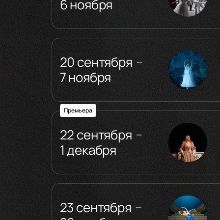
6 ноября
20 сентября
—
7 ноября
Премьера
22 сентября
—
1 декабря
23 сентября
—