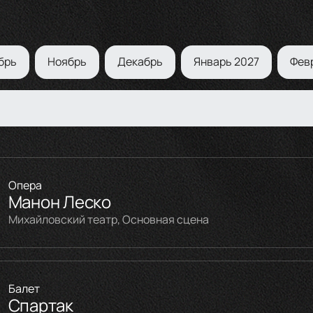
брь
Ноябрь
Декабрь
Январь 2027
Фев
Опера
Манон Леско
Михайловский театр, Основная сцена
Балет
Спартак