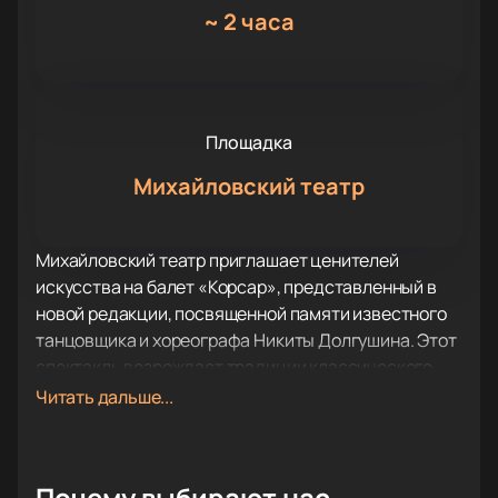
~
2 часа
Площадка
Михайловский театр
Михайловский театр приглашает ценителей
искусства на балет «Корсар», представленный в
новой редакции, посвященной памяти известного
танцовщика и хореографа Никиты Долгушина. Этот
спектакль возрождает традиции классического
танца, обогащая их современными техническими
Читать дальше...
достижениями и эмоциональной глубиной.
Балет «Корсар» предлагает зрителям погрузиться
в мир экзотики и приключений. Вас ждут
Почему выбирают нас