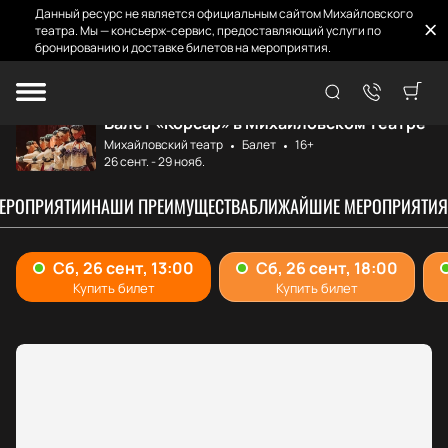
Данный ресурс не является официальным сайтом Михайловского
театра. Мы — консьерж-сервис, предоставляющий услуги по
бронированию и доставке билетов на мероприятия.
Главная
Афиша и билеты
Корсар
Балет «Корсар» в Михайловском театре
Михайловский театр
Балет
16+
26 сент.
-
29 нояб.
МЕРОПРИЯТИИ
НАШИ ПРЕИМУЩЕСТВА
БЛИЖАЙШИЕ МЕРОПРИЯТИЯ