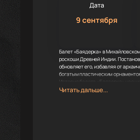
Дата
9 сентября
Балет «Баядерка» в Михайловском
роскоши Древней Индии. Постановк
обновляет его, избавляя от архаи
богатым пластическим орнаментом
История балета «Баядерка» насчи
прекрасного воина. Их чувства ста
Читать дальше...
астральном мирах. Либретто, созд
истории.
Михайловский театр предлагает з
артистов. Великолепные декорации
делают спектакль поистине неза
Если вы хотите окунуться в атмос