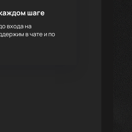
каждом шаге
до входа на
держим в чате и по