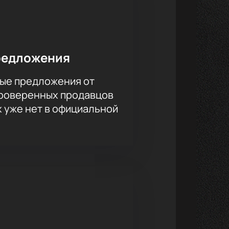
ые впечатления от просмотра.
упить билеты
на нашем сайте
еатре.
редложения
ые предложения от
проверенных продавцов
х уже нет в официальной