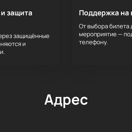
 и защита
Поддержка на 
От выбора билета 
мероприятие — под
через защищённые
телефону.
аняются и
и.
Адрес