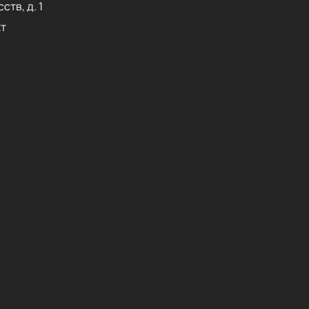
ств, д. 1
т