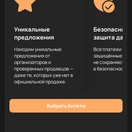
невестой, на бесчувственную, механическую куклу.
Яркие номера, отличная хореография, прекрасная
музыка и многое другое ожидает всех тех, кто купит
билеты на балет «Коппелия» уже сейчас!
Уникальные
Безопасная 
предложения
защита данн
Находим уникальные
Все платежи про
предложения от
защищённые шлю
организаторов и
не сохраняются 
проверенных продавцов —
в безопасности.
даже те, которых уже нет в
официальной продаже.
Выбрать билеты