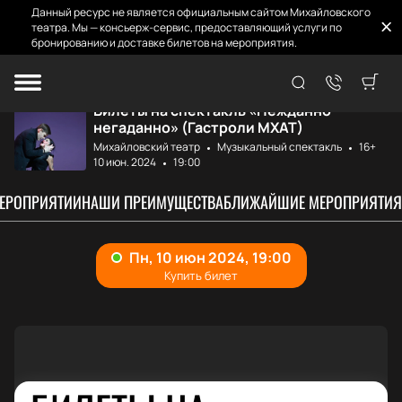
Данный ресурс не является официальным сайтом Михайловского
театра. Мы — консьерж-сервис, предоставляющий услуги по
бронированию и доставке билетов на мероприятия.
Главная
Афиша и билеты
Нежданно-негадан...
Билеты на спектакль «Нежданно-
негаданно» (Гастроли МХАТ)
Михайловский театр
Музыкальный спектакль
16+
10 июн. 2024
19:00
МЕРОПРИЯТИИ
НАШИ ПРЕИМУЩЕСТВА
БЛИЖАЙШИЕ МЕРОПРИЯТИЯ