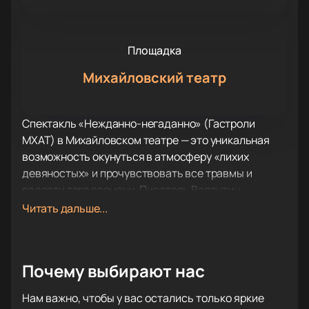
Площадка
Михайловский театр
Спектакль «Нежданно-негаданно» (Гастроли
МХАТ) в Михайловском театре — это уникальная
возможность окунуться в атмосферу «лихих
девяностых» и прочувствовать все травмы и
радости того времени. Писатель Валентин
Распутин, одним из первых, раскрыл перед нами
Читать дальше...
истинные причины и последствия тех «фишек и
приколов», которые тогда происходили. Он
сравнил своих земляков с бревнами,
Почему выбирают нас
сплавляемыми по Ангаре, и показал нам русскую
деревню с ее простодушием и смекалкой, добрым
Нам важно, чтобы у вас остались только яркие
юмором и детской фантазией.