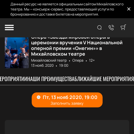
Данный ресурс не является официальным сайтом Михайловского
театра. Мы — консьерж-сервис, предоставляющий услуги по
бронированию и доставке билетов на мероприятия.
Главная
Афиша и билеты
Звёзды мировой о...
Опера «Звёзды мировой оперы в
церемонии вручения V Национальной
оперной премии «Онегин»» в
Михайловском театре
Михайловский театр
Опера
12+
13 нояб. 2020
19:00
МЕРОПРИЯТИИ
НАШИ ПРЕИМУЩЕСТВА
БЛИЖАЙШИЕ МЕРОПРИЯТИЯ