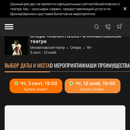
Данный ресурс не является официальным сайтом Михайловского
театра. Мы — консьерж-сервис, предоставляющий услуги по
бронированию и доставке билетов на мероприятия.
Главная
Афиша и билеты
Манон Леско
Опера «Манон Леско» в Михайловском
театре
Михайловский театр
Опера
16+
3 сент.
-
12 нояб.
ВЫБОР ДАТЫ И МЕСТА
О МЕРОПРИЯТИИ
НАШИ ПРЕИМУЩЕСТВА