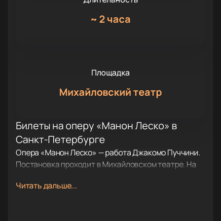
~
2 часа
Площадка
Михайловский театр
Билеты на оперу «Манон Леско» в
Санкт-Петербурге
Опера «Манон Леско» — работа Джакомо Пуччини.
Постановка проходит в Михайловском театре. На
нашем сайте вы можете купить билеты на оперу
Читать дальше...
«Манон Леско» и выбрать места в зале с помощью
интерактивной схемы.