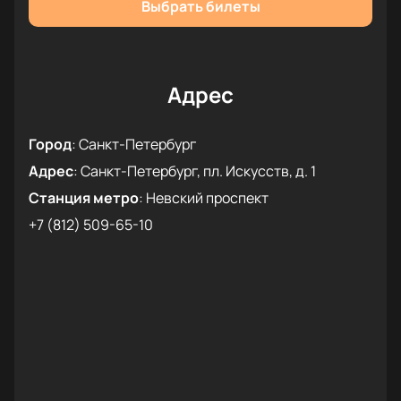
Эти встречи якобы должны будут изменить жизнь
Выбрать билеты
Скруджа. Так и происходит.
Путешествия, в которые он попадает,
переворачивают всю жизнь Скруджа, и он
становится самым честным и справедливым,
Адрес
совершает массу добрых дел, спасает жизнь
ребенку и возвращает расположение собственной
Город
:
Санкт-Петербург
семьи.
Адрес
:
Санкт-Петербург, пл. Искусств, д. 1
Станция метро
:
Невский проспект
+7 (812) 509-65-10