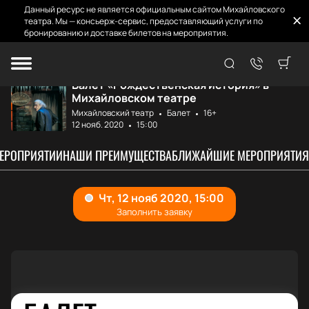
Данный ресурс не является официальным сайтом Михайловского
театра. Мы — консьерж-сервис, предоставляющий услуги по
бронированию и доставке билетов на мероприятия.
Главная
Афиша и билеты
Рождественская и...
Балет «Рождественская история» в
Михайловском театре
Михайловский театр
Балет
16+
12 нояб. 2020
15:00
МЕРОПРИЯТИИ
НАШИ ПРЕИМУЩЕСТВА
БЛИЖАЙШИЕ МЕРОПРИЯТИЯ