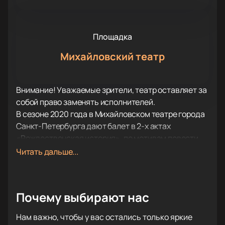
Площадка
Михайловский театр
Внимание! Уважаемые зрители, театр оставляет за
собой право заменять исполнителей.
В сезоне 2020 года в Михайловском театре города
Санкт-Петербурга дают балет в 2-х актах
«Рождественская история», по мотивам повести
Чарльза Диккенса, на музыку Петра Ильича
Читать дальше...
Чайковского.
Одна из самых больших звезд русского балета
сегодня, Иван Васильев продолжает свои
Почему выбирают нас
эксперименты с танцем в роли хореографа и в
канун Нового года представит публике новый
Нам важно, чтобы у вас остались только яркие
спектакль «Рождественская история».