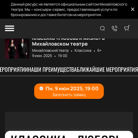
Данный ресурс не является официальным сайтом Михайловского
театра. Мы — консьерж-сервис, предоставляющий услуги по
бронированию и доставке билетов на мероприятия.
Главная
Афиша и билеты
Любовь и жизнь
Классика «Любовь и жизнь» в
Михайловском театре
Михайловский театр
Классика
6+
9 июн. 2025
19:00
МЕРОПРИЯТИИ
НАШИ ПРЕИМУЩЕСТВА
БЛИЖАЙШИЕ МЕРОПРИЯТИЯ