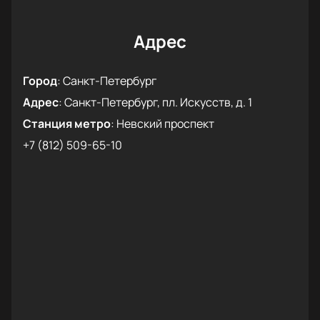
это ваш первый шаг к незабываемому вечеру.
Количество мест ограничено, поэтому
рекомендуем поторопиться и купить билеты на
Адрес
нашем сайте заранее.
Город
:
Санкт-Петербург
Адрес
:
Санкт-Петербург, пл. Искусств, д. 1
Станция метро
:
Невский проспект
+7 (812) 509-65-10