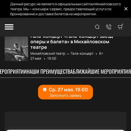
Данный ресурс не является официальным сайтом Михайловского
театра. Мы — консьерж-сервис, предоставляющий услуги по
бронированию и доставке билетов на мероприятия.
Главная
Афиша и билеты
Гала-концерт звё...
Гала-концерт «Гала-концерт звёзд
оперы и балета» в Михайловском
театре
Михайловский театр
Гала-концерт
6+
27 мая
19:00
МЕРОПРИЯТИИ
НАШИ ПРЕИМУЩЕСТВА
БЛИЖАЙШИЕ МЕРОПРИЯТИЯ