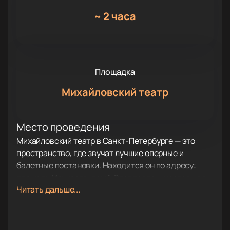
~
2 часа
Площадка
Михайловский театр
Место проведения
Михайловский театр в Санкт-Петербурге — это
пространство, где звучат лучшие оперные и
балетные постановки. Находится он по адресу:
площадь Искусств, дом 1. Этот театр — настоящая
Читать дальше...
гордость города с богатой историей, которая
насчитывает более трёхсот лет. Здесь традиции
встречаются с новыми идеями, а каждый гость
ощущает особую атмосферу.