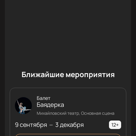
Обратите внимание, возможна смена актёрского
состава.
Актёрский состав:
Светлана Захарова, Анжелина
Воронцова, Иван Васильев, Бахтияр Адамжан,
Виктор Лебедев, Светлана Москаленко, Иван
Гынгазов, Семён Антаков
Ближайшие мероприятия
Балет
Баядерка
Михайловский театр, Основная сцена
9 сентября
3 декабря
—
12+