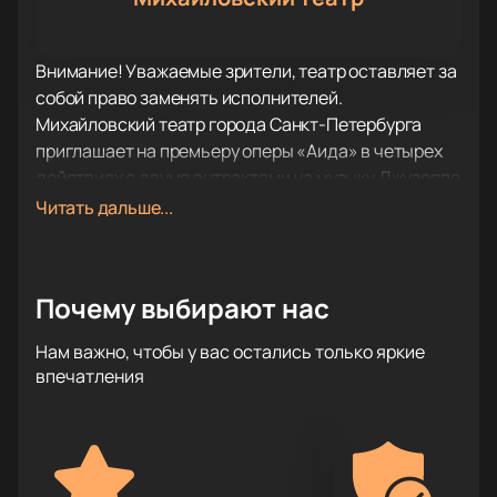
Внимание! Уважаемые зрители, театр оставляет за
собой право заменять исполнителей.
Михайловский театр города Санкт-Петербурга
приглашает на премьеру оперы «Аида» в четырех
действиях с двумя антрактами на музыку Джузеппе
Верди.
Читать дальше...
«Аида», созданная для театра в Каире к
торжествам, сопровождавшим открытие Суэцкого
канала, входит в число «безоговорочных
Почему выбирают нас
шедевров».
Опера покорила весь мир: нетипичный для
Нам важно, чтобы у вас остались только яркие
оперного жанра сюжет из эпохи правления
впечатления
фараонов раскрыт с редкой эмоциональной
глубиной и колоссальным музыкальным
богатством. В музыке отражены все оттенки чувств
- от бурлящей страсти и жгучей ревности до