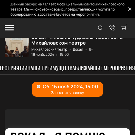
Данный ресурс не является официальным сайтом Михайловского
театра. Мы — консьерж-сервис, предоставляющий услуги по
бронированию и доставке билетов на мероприятия.
Главная
Афиша и билеты
Я помню чудное м...
Вокал «Я помню чудное мгновенье» в
Михайловском театре
Михайловский театр
Вокал
6+
16 нояб. 2024
15:00
МЕРОПРИЯТИИ
НАШИ ПРЕИМУЩЕСТВА
БЛИЖАЙШИЕ МЕРОПРИЯТИЯ