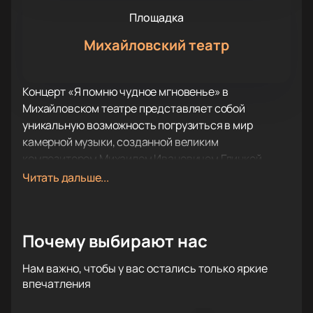
Площадка
Михайловский театр
Концерт «Я помню чудное мгновенье» в
Михайловском театре представляет собой
уникальную возможность погрузиться в мир
камерной музыки, созданной великим
композитором Михаилом Ивановичем Глинкой.
Этот концерт станет частью цикла камерных
Читать дальше...
концертов, которые проходят в изысканных
интерьерах фойе бельэтажа театра. Здесь, в
атмосфере уюта и изысканности, солисты оперы и
Почему выбирают нас
оркестра Михайловского театра исполнят шедевры
вокальной и инструментальной музыки.
Нам важно, чтобы у вас остались только яркие
В 2024 году музыкальное сообщество отмечает
впечатления
220-летие со дня рождения Глинки, чье творчество
стало основой русской национальной оперы. Его