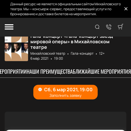
Данный ресурс не является официальным сайтом Михайловского
театра. Мы — консьерж-сервис, предоставляющий услуги по
бронированию и доставке билетов на мероприятия.
Главная
Афиша и билеты
Гала-концерт зве...
Гала-концерт «Гала-концерт звезд
мировой оперы» в Михайловском
театре
Михайловский театр
Гала-концерт
12+
6 мар. 2021
19:00
МЕРОПРИЯТИИ
НАШИ ПРЕИМУЩЕСТВА
БЛИЖАЙШИЕ МЕРОПРИЯТИЯ