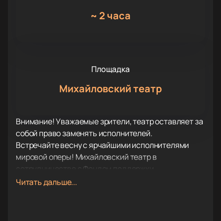
~
2 часа
Площадка
Михайловский театр
Внимание! Уважаемые зрители, театр оставляет за
собой право заменять исполнителей.
Встречайте весну с ярчайшими исполнителями
мировой оперы! Михайловский театр в
сотрудничестве с Фондом поддержки
классического музыкального искусства
Читать дальше...
представляет грандиозный Гала-концерт в
преддверии Международного женского дня!
Своим присутствием на мартовском празднике