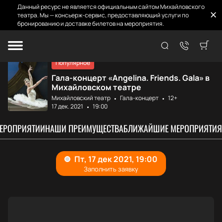
Данный ресурс не является официальным сайтом Михайловского
театра. Мы — консьерж-сервис, предоставляющий услуги по
бронированию и доставке билетов на мероприятия.
Главная
Афиша и билеты
Angelina. Friend...
Популярное
Гала-концерт «Angelina. Friends. Gala» в
Михайловском театре
Михайловский театр
Гала-концерт
12+
17 дек. 2021
19:00
МЕРОПРИЯТИИ
НАШИ ПРЕИМУЩЕСТВА
БЛИЖАЙШИЕ МЕРОПРИЯТИЯ