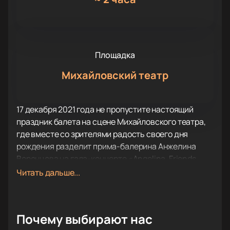
Площадка
Михайловский театр
17 декабря 2021 года не пропустите настоящий
праздник балета на сцене Михайловского театра,
где вместе со зрителями радость своего дня
рождения разделит прима-балерина Анжелина
Воронцова на гала-концерте «Angelina. Friends.
Gala». В рамках концерта вы встретите известных
Читать дальше...
артистов и педагогов, которые сыграли
существенную роль в профессиональном
становлении балерины. Среди участников
Почему выбирают нас
концерта, помимо виновницы торжества, - Мария