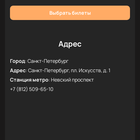
Успейте купить билеты на гала-концерт «Angelina.
Friends. Gala» уже сегодня. Бронируйте билеты на
Выбрать билеты
нашем сайте и оплачивайте их наличными или
онлайн-переводом с банковской карты. Теперь
купить билеты можно быстро и безопасно, без
посредников и скрытых комиссий, не выходя из
Адрес
дома!
Город
:
Санкт-Петербург
Адрес
:
Санкт-Петербург, пл. Искусств, д. 1
Станция метро
:
Невский проспект
+7 (812) 509-65-10