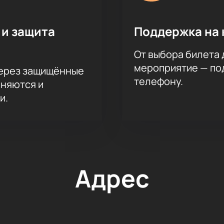
 и защита
Поддержка на 
От выбора билета 
мероприятие — под
через защищённые
телефону.
аняются и
и.
Адрес