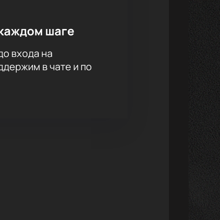
каждом шаге
до входа на
держим в чате и по