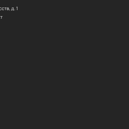
ств, д. 1
т