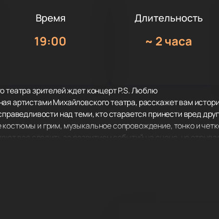
Время
Длительность
19:00
~
2 часа
о театра зрителей ждет концерт P.S. Люблю
ая артистами Михайловского театра, расскажет вам историю
справедливости над теми, кто старается принести вред друг
 костюмы и грим, музыкальное сопровождение, тонко и че
ляют вас следить за развитием событий на сцене, не отрывая
ку экспертов и театральных критиков. Премьерный показ пр
во зрителей, интерес публики к постановке не угасает.