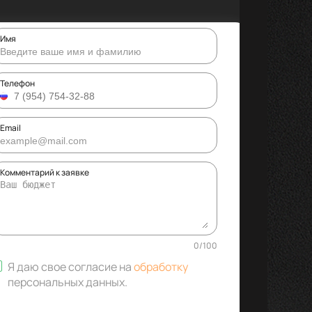
Имя
Телефон
Email
Комментарий к заявке
0
/
100
Я даю свое согласие на
обработку
персональных данных
.