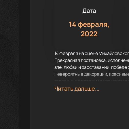
Дата
14 февраля,
2022
14 февраля на сцене Михайловског
Прекрасная постановка, исполненн
зле, любви и расставании, победе 
Невероятные декорации, красивые
героев, их чувства и мысли застав
P.S. Люблю получила высокую оцен
Читать дальше...
посмотрело уже огромное количест