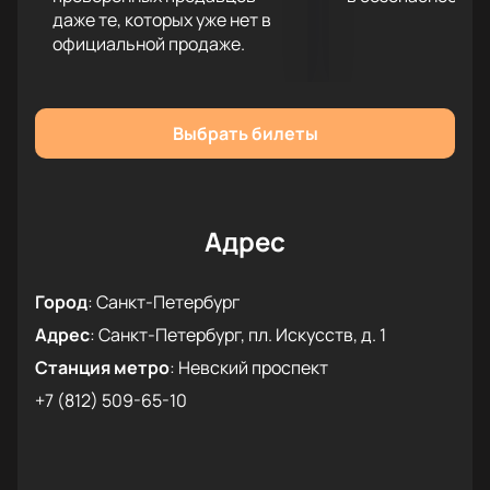
даже те, которых уже нет в
и прозвучит этот прекрасный концерт!
официальной продаже.
Купить билеты на камерный концерт в честь
Бетховена и Брамса можно у нас на сайте.
Выбрать билеты
Адрес
Город
:
Санкт-Петербург
Адрес
:
Санкт-Петербург, пл. Искусств, д. 1
Станция метро
:
Невский проспект
+7 (812) 509-65-10