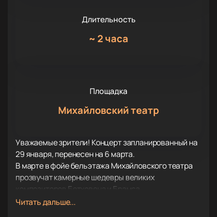
Длительность
~
2 часа
Площадка
Михайловский театр
Уважаемые зрители! Концерт запланированный на
29 января, перенесен на 6 марта.
В марте в фойе бельэтажа Михайловского театра
прозвучат камерные шедевры великих
композиторов Бетховена и Брамса.
Специально, чтобы создать удивительное
Читать дальше...
звучание, атмосферу и единение с музыкантами