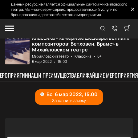
Данный ресурс не является официальным сайтом Михайловского
театра. Мы — консьерж-сервис, предоставляющий услуги по
бронированию и доставке билетов на мероприятия.
Главная
Афиша и билеты
Камерные шедевры...
Классика «Камерные шедевры великих
композиторов: Бетховен, Брамс» в
Михайловском театре
Михайловский театр
Классика
6+
6 мар. 2022
15:00
МЕРОПРИЯТИИ
НАШИ ПРЕИМУЩЕСТВА
БЛИЖАЙШИЕ МЕРОПРИЯТИЯ