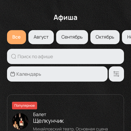
Афиша
Все
Август
Сентябрь
Октябрь
Н
Популярное
Балет
Щелкунчик
Михайловский театр, Основная сцена