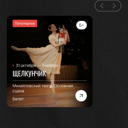
Популярное
6+
31 октября
—
1 ноября
ЩЕЛКУНЧИК
Михайловский театр, Основная
сцена
Балет