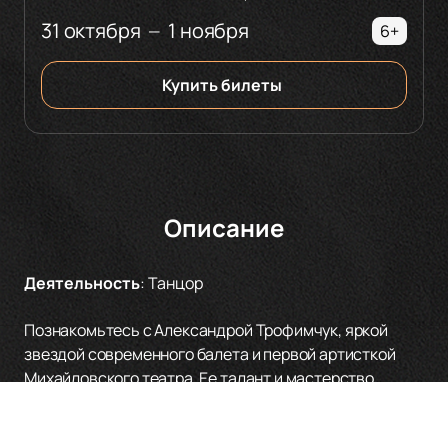
31 октября
1 ноября
—
6+
Купить билеты
Описание
Деятельность
:
Танцор
Познакомьтесь с Александрой Трофимчук, яркой
звездой современного балета и первой артисткой
Михайловского театра. Ее талант и мастерство
завораживают зрителей по всему миру. Александра
начала свой путь в искусстве с обучения в Киевском