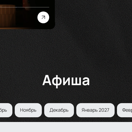
Афиша
брь
Ноябрь
Декабрь
Январь 2027
Фев