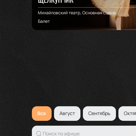
Михайловский театр, Основная сцена
Балет
Все
Август
Сентябрь
Октя