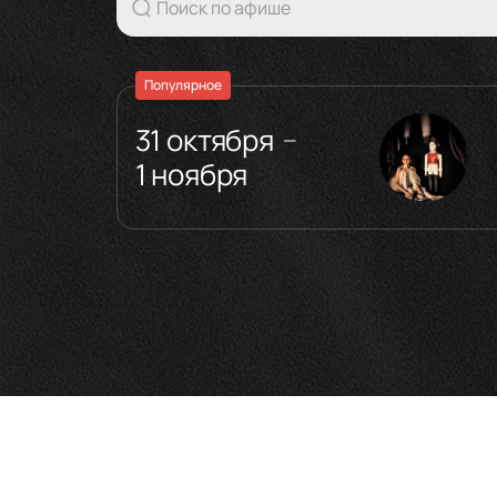
Популярное
31 октября
—
1 ноября
Деятельность
:
Танцор