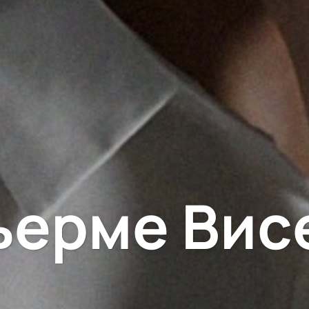
ьерме Вис