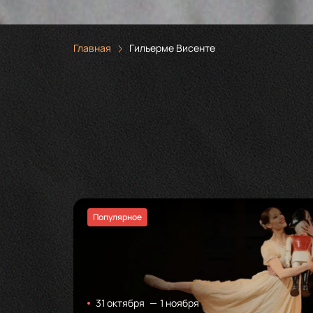
Главная
Гильерме Висенте
Популярное
31 октября
—
1 ноября