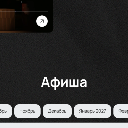
Афиша
брь
Ноябрь
Декабрь
Январь 2027
Фев