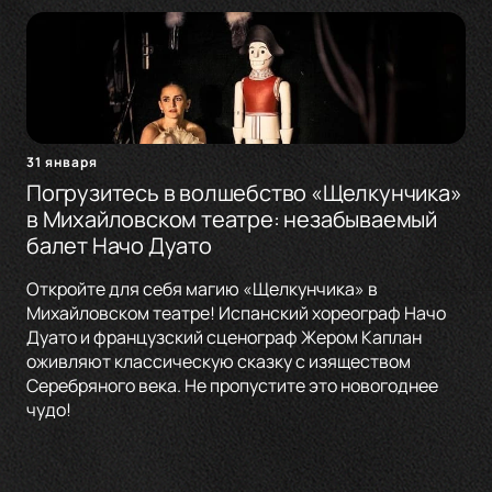
31 января
Погрузитесь в волшебство «Щелкунчика»
в Михайловском театре: незабываемый
балет Начо Дуато
Откройте для себя магию «Щелкунчика» в
Михайловском театре! Испанский хореограф Начо
Дуато и французский сценограф Жером Каплан
оживляют классическую сказку с изяществом
Серебряного века. Не пропустите это новогоднее
чудо!