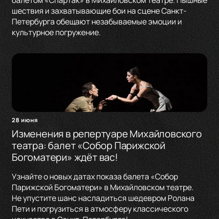
балетом «Спартак» в Михайловском театре. Пышные
шествия и захватывающие бои на сцене Санкт-
Петербурга обещают незабываемые эмоции и
культурное погружение.
28 июня
Изменения в репертуаре Михайловского
театра: балет «Собор Парижской
Богоматери» ждёт вас!
Узнайте о новых датах показа балета «Собор
Парижской Богоматери» в Михайловском театре.
Не упустите шанс насладиться шедевром Ролана
Пети и погрузиться в атмосферу классического