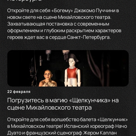
Откройте для себя «Богему» Джакомо Пуччини в
новом свете на сцене Михайловского театра.
Захватывающая постановка с современным
оформлением и глубоким раскрытием характеров
героев ждет вас в сердце Санкт-Петербурга.
22 февраля
Погрузитесь в магию «Щелкунчика» на
сцене Михайловского театра
Откройте для себя волшебство балета «Щелкунчик»
в Михайловском театре! Испанский хореограф Начо
Дуато и французский сценограф Жером Каплан