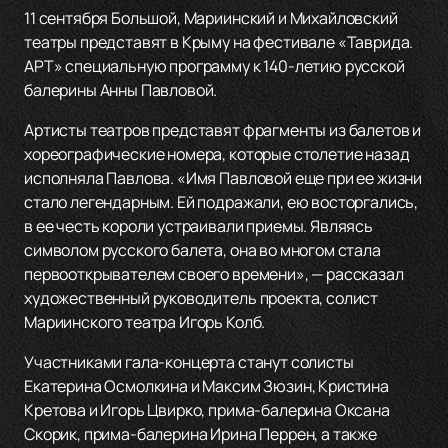
11 сентября Большой, Мариинский и Михайловский
театры представят в Крыму на фестивале «Таврида.
АРТ» специальную программу к 140-летию русской
балерины Анны Павловой.
Артисты театров представят фрагменты из балетов и
хореографические номера, которые столетие назад
исполняла Павлова. «Имя Павловой еще при ее жизни
стало легендарным. Ей подражали, ею восторгались,
в ее честь короли устраивали приемы. Являясь
символом русского балета, она во многом стала
первооткрывателем своего времени», — рассказал
художественный руководитель проекта, солист
Мариинского театра Игорь Колб.
Участниками гала-концерта станут солисты
Екатерина Осмолкина и Максим Зюзин, Кристина
Кретова и Игорь Цвирко, прима-балерина Оксана
Скорик, прима-балерина Ирина Перрен, а также