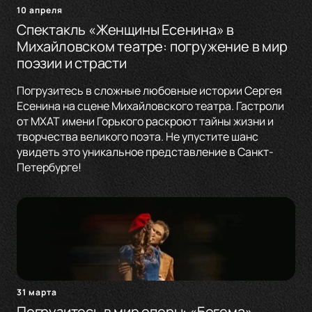
10 апреля
Спектакль «Женщины Есенина» в
Михайловском театре: погружение в мир
поэзии и страсти
Погрузитесь в сложные любовные истории Сергея
Есенина на сцене Михайловского театра. Гастроли
от МХАТ имени Горького раскроют тайны жизни и
творчества великого поэта. Не упустите шанс
увидеть это уникальное представление в Санкт-
Петербурге!
31 марта
Погрузитесь в мир оперы: «Богема»