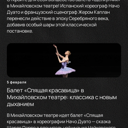
в Михайловском театре! Испанский хореограф Начо
Дуато и французский сценограф Жером Каплан
перенесли действие в эпоху Серебряного века,
добавив особый шарм этой классической
постановке.
5 февраля
Балет «Спящая красавица» в
Михайловском театре: классика с новым
дыханием
В Михайловском театре идет балет «Спящая
красавица» в хореографии Начо Дуато — сказка
Шарля Перро в пленительной музыке Чайковского,