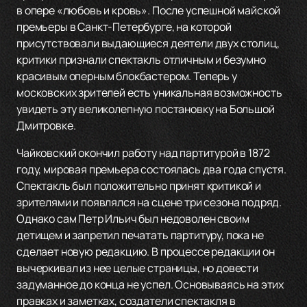
в опере «любовь и кровь». После успешной майской
премьеры в Санкт-Петербурге, на которой
присутствовали выдающиеся деятели двух столиц,
критики признали спектакль отличным и безумно
красивым оперным блокбастером. Теперь у
московских зрителей есть уникальная возможность
увидеть эту великолепную постановку на Большой
Дмитровке.
Чайковский окончил работу над партитурой в 1872
году, мировая премьера состоялась два года спустя.
Спектакль был положительно принят критикой и
зрителями и появлялся на сцене три сезона подряд.
Однако сам Петр Ильич был недоволен своим
детищем и запретил печатать партитуру, пока не
сделает новую редакцию. В процессе редакции он
вычеркивал из нее целые страницы, но довести
задуманное до конца не успел. Основываясь на этих
правках и заметках, создатели спектакля в