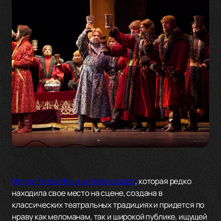
Опера Петра Ильича Чайковского
, которая редко
находила свое место на сцене, создана в
классических театральных традициях и придется по
нраву как меломанам, так и широкой публике, ищущей