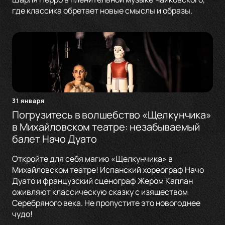
где классика обретает новые смыслы и образы.
31 января
Погрузитесь в волшебство «Щелкунчика»
в Михайловском театре: незабываемый
балет Начо Дуато
Откройте для себя магию «Щелкунчика» в
Михайловском театре! Испанский хореограф Начо
Дуато и французский сценограф Жером Каплан
оживляют классическую сказку с изяществом
Серебряного века. Не пропустите это новогоднее
чудо!