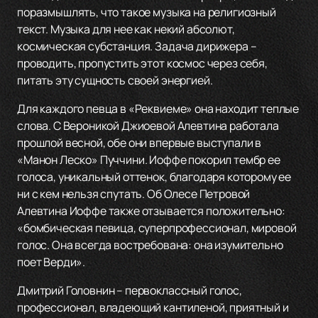
поразмышлять, что такое музыка на религиозный
текст. Музыка для нее как некий абсолют,
космическая субстанция. Задача дирижера –
проводить, пропустить этот космос через себя,
питать эту сущность своей энергией.
Для каждого певца в «Реквиеме» она находит теплые
слова. С Вероникой Джиоевой Алевтина работала
прошлой весной, обе они впервые выступали в
«Манон Леско» Пуччини. Иоффе покорил тембр ее
голоса, уникальный оттенок, благодаря которому ее
ни с кем нельзя спутать. Об Олесе Петровой
Алевтина Иоффе также отзывается положительно:
«бомбическая певица, суперпрофессионал, мировой
голос. Она всегда востребована: она изумительно
поет Верди».
Дмитрий Головнин – первоклассный голос,
профессионал, владеющий кантиленой, приятный и