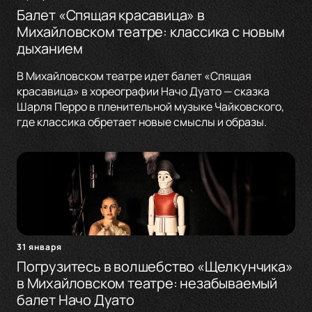
Балет «Спящая красавица» в
Михайловском театре: классика с новым
дыханием
В Михайловском театре идет балет «Спящая
красавица» в хореографии Начо Дуато — сказка
Шарля Перро в пленительной музыке Чайковского,
где классика обретает новые смыслы и образы.
31 января
Погрузитесь в волшебство «Щелкунчика»
в Михайловском театре: незабываемый
балет Начо Дуато