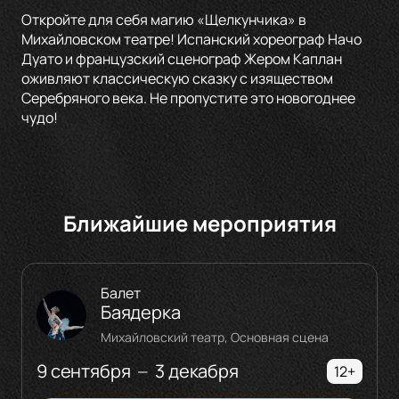
Откройте для себя магию «Щелкунчика» в
Михайловском театре! Испанский хореограф Начо
Дуато и французский сценограф Жером Каплан
оживляют классическую сказку с изяществом
Серебряного века. Не пропустите это новогоднее
чудо!
Ближайшие мероприятия
Балет
Баядерка
Михайловский театр, Основная сцена
9 сентября
3 декабря
—
12+