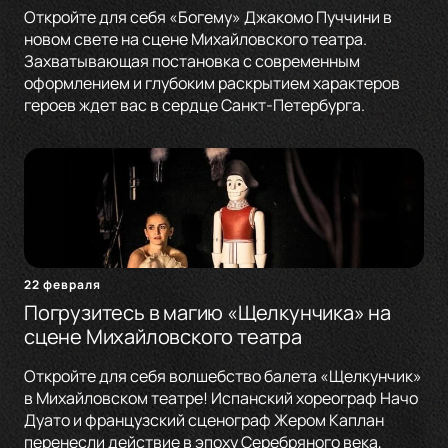
Откройте для себя «Богему» Джакомо Пуччини в
новом свете на сцене Михайловского театра.
Захватывающая постановка с современным
оформлением и глубоким раскрытием характеров
героев ждет вас в сердце Санкт-Петербурга.
22 февраля
Погрузитесь в магию «Щелкунчика» на
сцене Михайловского театра
Откройте для себя волшебство балета «Щелкунчик»
в Михайловском театре! Испанский хореограф Начо
Дуато и французский сценограф Жером Каплан
перенесли действие в эпоху Серебряного века,