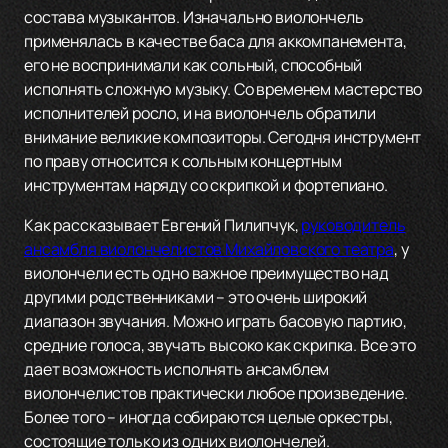
состава музыкантов. Изначально виолончель
применялась в качестве баса для аккомпанемента,
его не воспринимали как сольный, способный
исполнять сложную музыку. Со временем мастерство
исполнителей росло, и на виолончель обратили
внимание великие композиторы. Сегодня инструмент
по праву относится к сольным концертным
инструментам наряду со скрипкой и фортепиано.
Как рассказывает Евгений Пилипчук,
руководитель
ансамбля виолончелистов Михайловского театра
, у
виолончели есть одно важное преимущество над
другими родственниками – это очень широкий
диапазон звучания. Можно играть басовую партию,
средние голоса, звучать высоко как скрипка. Все это
дает возможность исполнять ансамблем
виолончелистов практически любое произведение.
Более того – иногда собираются целые оркестры,
состоящие только из одних виолончелей.