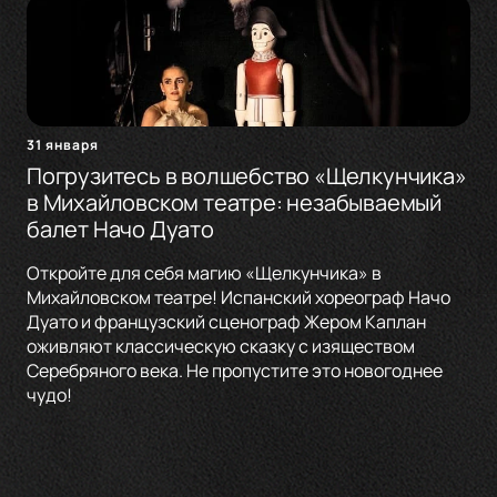
31 января
Погрузитесь в волшебство «Щелкунчика»
в Михайловском театре: незабываемый
балет Начо Дуато
Откройте для себя магию «Щелкунчика» в
Михайловском театре! Испанский хореограф Начо
Дуато и французский сценограф Жером Каплан
оживляют классическую сказку с изяществом
Серебряного века. Не пропустите это новогоднее
чудо!