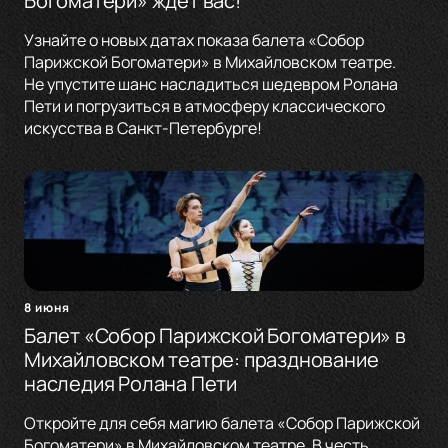
Богоматери» ждёт вас!
Узнайте о новых датах показа балета «Собор
Парижской Богоматери» в Михайловском театре.
Не упустите шанс насладиться шедевром Ролана
Пети и погрузиться в атмосферу классического
искусства в Санкт-Петербурге!
8 июня
Балет «Собор Парижской Богоматери» в
Михайловском театре: празднование
наследия Ролана Пети
Откройте для себя магию балета «Собор Парижской
Богоматери» в Михайловском театре. В честь