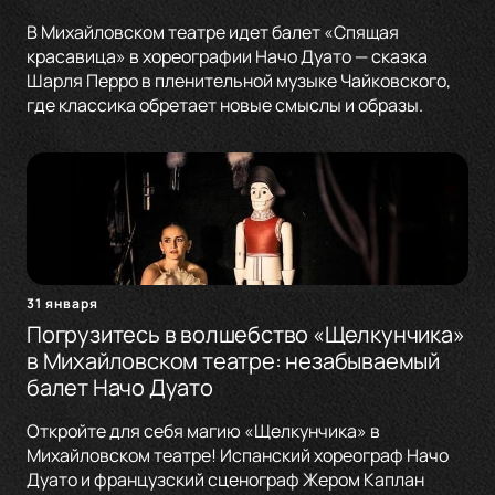
В Михайловском театре идет балет «Спящая
красавица» в хореографии Начо Дуато — сказка
Шарля Перро в пленительной музыке Чайковского,
где классика обретает новые смыслы и образы.
31 января
Погрузитесь в волшебство «Щелкунчика»
в Михайловском театре: незабываемый
балет Начо Дуато
Откройте для себя магию «Щелкунчика» в
Михайловском театре! Испанский хореограф Начо
Дуато и французский сценограф Жером Каплан