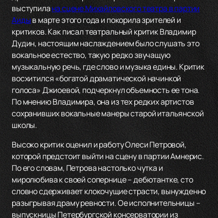
выступила
на сцене Михайловского театра в партии
Аиды
в марте этого года и покорила зрителей и
критиков. Как писал театральный критик Владимир
Дудин, настоящим наслаждением было слушать это
вокальное естество, такую редко звучащую
музыкальную речь, где слово и музыка едины. Критик
восхитился «богатой драматической начинкой
голоса» Джиоевой, подчеркнул объемность ее тона.
По мнению Владимира, она из тех редких артистов
сохранивших вокальные манеры старой итальянской
школы.
Высоко критик оценил и работу Олеси Петровой,
которой предстоит выйти на сцену в партии Амнерис.
По его словам, Петрова настолько чутка и
миролюбива к своей сопернице – дебютантке, сто
словно сдерживает клокочущие страсти, вынужденно
разыгрывая драму ревности. Ое исполнительницы –
выпускницы Петербургской консерватории из