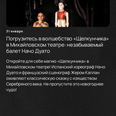
31 января
Погрузитесь в волшебство «Щелкунчика»
в Михайловском театре: незабываемый
балет Начо Дуато
Откройте для себя магию «Щелкунчика» в
Михайловском театре! Испанский хореограф Начо
Дуато и французский сценограф Жером Каплан
оживляют классическую сказку с изяществом
Серебряного века. Не пропустите это новогоднее
чудо!