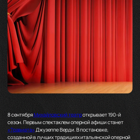
8 сентября
Михайловский театр
открывает 190-й
сезон. Первым спектаклем оперной афиши станет
«Травиата»
Джузеппе Верди. В постановке,
созданной в лучших традициях итальянской оперной