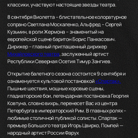
классики, участвуют настоящие звезды театра.
8 сентября Виолетта – блистательное колоратурное
сопрано Светлана Москаленко, Альфред – Сергей
Кузьмин, в роли Жермона – знаменитый на
европейской сцене баритон Борис Панхасович.
Дирижер – главный приглашенный дирижер
Михайловского театра
, заслуженный артист
Республики Северная Осетия Тимур Зангиев.
Открытие балетного сезона состоится 9 сентября и
ознаменуется культовой постановкой
«Спартак».
Пышные шествия, мощные хоровые сцены,
гладиаторские бои, легендарная постановка Георгия
Ковтуна, словно вихрь, перенесет Вас из центра
Петербурга в императорский Рим. В главных ролях –
любимые столичной публикой солисты. Спартак —
премьер Большого театра Игорь Цвирко, Помпей —
народный артист России Фарух