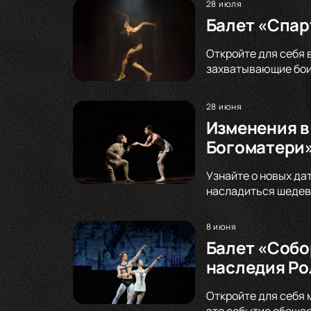
28 июля
Балет «Спар
Откройте для себя 
захватывающие бои
28 июня
Изменения в
Богоматери»
Узнайте о новых да
насладиться шедевр
8 июня
Балет «Собо
наследия Ро
Откройте для себя 
это событие обещае