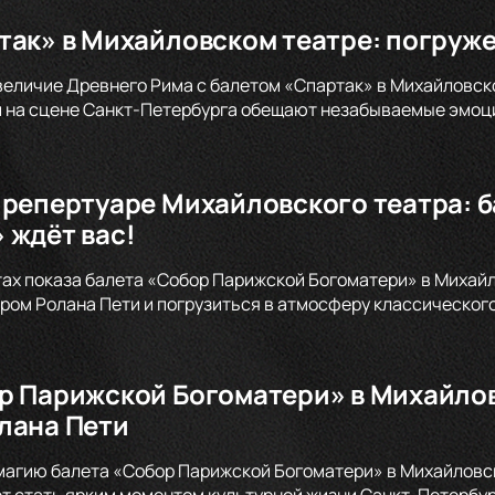
так» в Михайловском театре: погруже
величие Древнего Рима с балетом «Спартак» в Михайловск
 на сцене Санкт-Петербурга обещают незабываемые эмоци
 репертуаре Михайловского театра: 
 ждёт вас!
тах показа балета «Собор Парижской Богоматери» в Михайл
ом Ролана Пети и погрузиться в атмосферу классического
р Парижской Богоматери» в Михайлов
лана Пети
магию балета «Собор Парижской Богоматери» в Михайловско
т стать ярким моментом культурной жизни Санкт-Петербург