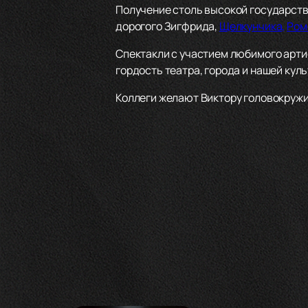
Получение столь высокой государств
дорогого Зигфрида,
Щелкунчика,
Ром
Спектакли с участием любимого арти
гордость театра, города и нашей куль
Коллеги желают Виктору головокружит