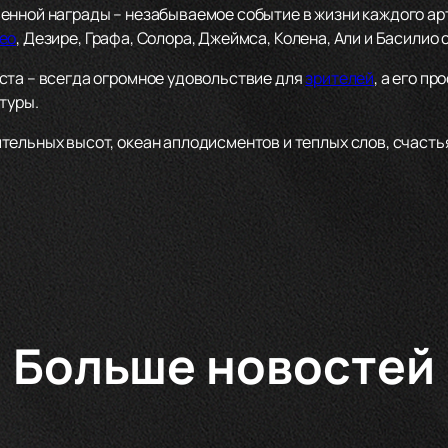
енной награды – незабываемое событие в жизни каждого ар
ео
, Дезире, Графа, Солора, Джеймса, Колена, Али и Басилио
ста – всегда огромное удовольствие для
зрителей
, а его п
туры.
ельных высот, океан аплодисментов и теплых слов, счастья
Больше новостей