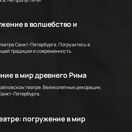
ужение в волшебство и
театре Санкт-Петербурга. Погрузитесь в
ющей традиции и современность.
ние в мир древнего Рима
хайловском театре. Великолепные декорации,
Санкт-Петербурга.
атре: погружение в мир