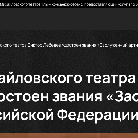
Михайловского театра. Мы — консьерж-сервис, предоставляющий услуги по б
ского театра Виктор Лебедев удостоен звания «Заслуженный арт
айловского театра
остоен звания «З
сийской Федераци