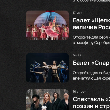
17 мая
Балет «Щелк
величие Рос
Откройте для себя 
атмосферу Серебрян
6 мая
Балет «Спар
Откройте для себя 
впечатляющая хорео
10 апреля
Спектакль «
поэзии и ст