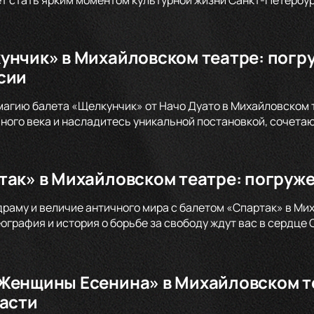
унчик» в Михайловском театре: погр
сии
магию балета «Щелкунчик» от Начо Дуато в Михайловском 
ого века и насладитесь уникальной постановкой, сочета
так» в Михайловском театре: погруже
драму и величие античного мира с балетом «Спартак» в Ми
графия и история о борьбе за свободу ждут вас в сердце 
Женщины Есенина» в Михайловском те
расти