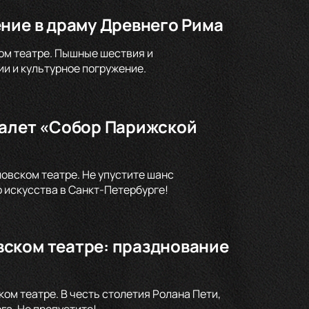
ние в драму Древнего Рима
ом театре. Пышные шествия и
и и культурное погружение.
балет «Собор Парижской
овском театре. Не упустите шанс
 искусства в Санкт-Петербурге!
ском театре: празднование
м театре. В честь столетия Ролана Пети,
а. Не пропустите!