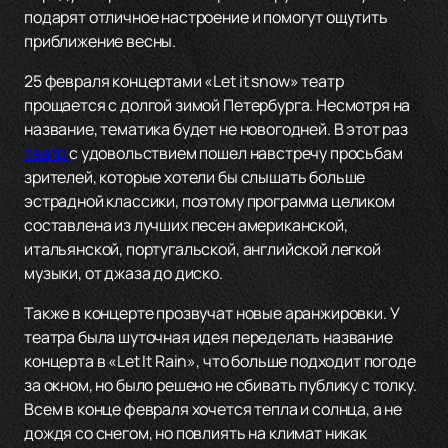
подарят отличное настроение и помогут ощутить
приближение весны.
25 февраля концертами «Let it snow» театр
прощается с долгой зимой Петербурга. Несмотря на
название, тематика будет не новогодней. В этот раз
театр
с удовольствием пошел навстречу просьбам
зрителей, которые хотели бы слышать больше
эстрадной классики, поэтому программа целиком
составлена из лучших песен американской,
итальянской, португальской, английской легкой
музыки, от джаза до диско.
Также в концерте прозвучат новые аранжировки. У
театра была шуточная идея переделать название
концерта в «Let It Rain», что больше подходит погоде
за окном, но было решено не сбивать публику с толку.
Всем в конце февраля хочется тепла и солнца, а не
дождя со снегом, но повлиять на климат никак