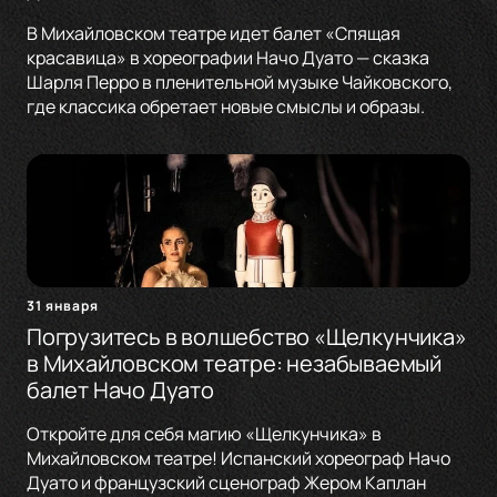
В Михайловском театре идет балет «Спящая
красавица» в хореографии Начо Дуато — сказка
Шарля Перро в пленительной музыке Чайковского,
где классика обретает новые смыслы и образы.
31 января
Погрузитесь в волшебство «Щелкунчика»
в Михайловском театре: незабываемый
балет Начо Дуато
Откройте для себя магию «Щелкунчика» в
Михайловском театре! Испанский хореограф Начо
Дуато и французский сценограф Жером Каплан