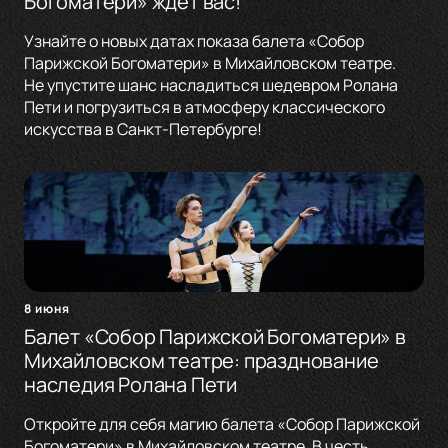
Богоматери» ждёт вас!
Узнайте о новых датах показа балета «Собор
Парижской Богоматери» в Михайловском театре.
Не упустите шанс насладиться шедевром Ролана
Пети и погрузиться в атмосферу классического
искусства в Санкт-Петербурге!
8 июня
Балет «Собор Парижской Богоматери» в
Михайловском театре: празднование
наследия Ролана Пети
Откройте для себя магию балета «Собор Парижской
Богоматери» в Михайловском театре. В честь