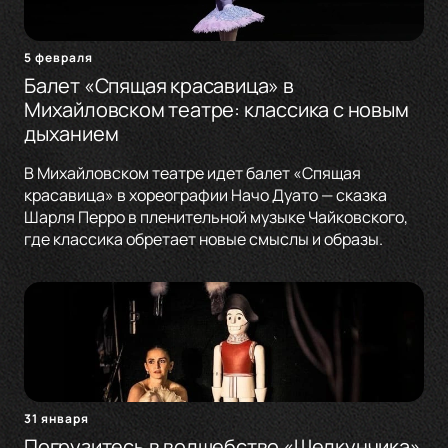
5 февраля
Балет «Спящая красавица» в
Михайловском театре: классика с новым
дыханием
В Михайловском театре идет балет «Спящая
красавица» в хореографии Начо Дуато — сказка
Шарля Перро в пленительной музыке Чайковского,
где классика обретает новые смыслы и образы.
31 января
Погрузитесь в волшебство «Щелкунчика»