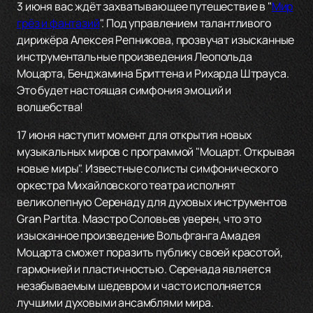
3 июня вас ждёт захватывающее путешествие в "
Мир
грёз и фантазий
". Под управлением талантливого
дирижёра Алексея Репникова, прозвучат изысканные
инструментальные произведения Леопольда
Моцарта, Бенджамина Бриттена и Рихарда Штрауса.
Это будет настоящая симфония эмоций и
волшебства!
17 июня наступит момент для открытия новых
музыкальных миров с программой "Моцарт. Открывая
новые миры". Известные солисты симфонического
оркестра Михайловского театра исполнят
великолепную Серенаду для духовых инструментов
Gran Partita. Маэстро Соловьев уверен, что это
изысканное произведение Вольфганга Амадея
Моцарта сможет поразить публику своей красотой,
гармонией и пластичностью. Серенада является
незабываемым шедевром и часто исполняется
лучшими духовыми ансамблями мира.