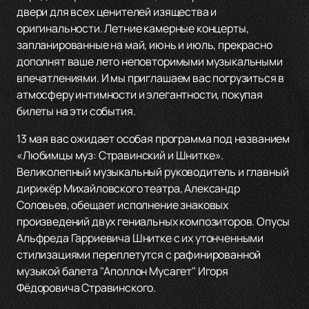
двери для всех ценителей изящества и
оригинальности. Летние камерные концерты,
запланированные на май, июнь и июль, прекрасно
дополнят ваше лето неповторимыми музыкальными
впечатлениями. И мы приглашаем вас погрузиться в
атмосферу интимности и элегантности, покупая
билеты на эти события.
13 мая вас ожидает особая программа под названием
«Любимцы муз: Стравинский и Шнитке».
Великолепный музыкальный руководитель и главный
дирижёр Михайловского театра, Александр
Соловьев, обещает исполнение знаковых
произведений двух гениальных композиторов. Опусы
Альфреда Гарриевича Шнитке с их утонченными
стилизациями переплетутся с рафинированной
музыкой балета "Аполлон Мусагет" Игоря
Фёдоровича Стравинского.