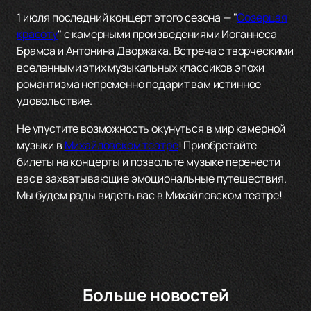
1 июля последний концерт этого сезона — "
Созерцая
красоту
" с камерными произведениями Иоганнеса
Брамса и Антонина Дворжака. Встреча с творческими
вселенными этих музыкальных классиков эпохи
романтизма непременно подарит вам истинное
удовольствие.
Не упустите возможность окунуться в мир камерной
музыки в
Михайловском театре
! Приобретайте
билеты на концерты и позвольте музыке перенести
вас в захватывающие эмоциональные путешествия.
Мы будем рады видеть вас в Михайловском театре!
Больше новостей