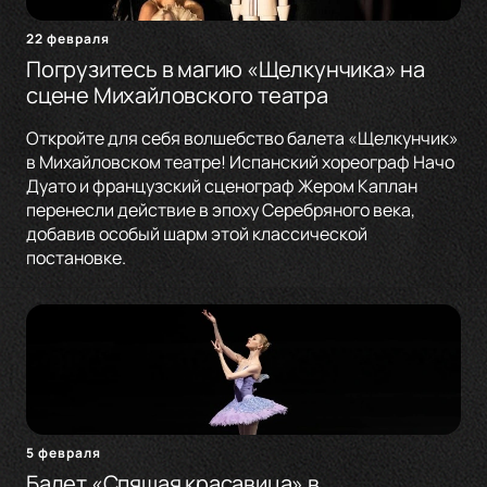
22 февраля
Погрузитесь в магию «Щелкунчика» на
сцене Михайловского театра
Откройте для себя волшебство балета «Щелкунчик»
в Михайловском театре! Испанский хореограф Начо
Дуато и французский сценограф Жером Каплан
перенесли действие в эпоху Серебряного века,
добавив особый шарм этой классической
постановке.
5 февраля
Балет «Спящая красавица» в