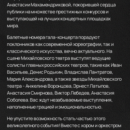
Анастасии Махамендриковой, покорившей сердца
публики на множестве престижных конкурсов и
выступающей на лучших концертных площадках
мира.
Балетные номера гала-концерта порадуют
поклонников как современной хореографии, так и
классического искусства, вечно актуального. На
сцене Михайловского театра выступят ведущие
солисты главных российских театров, такие как Иван
Васильев, Денис Родькин, Владислав Лантратов,
Мария Александрова, а также звезды Михайловского
театра - Анжелина Воронцова, Эрнест Латыпов,
Анастасия Смирнова, Виктор Лебедев, Анастасия
Соболева. Вас ждут незабываемые выступления,
наполненные грацией и эмоциональностью.
Не упустите возможность стать частью этого
великолепного события! Вместе с хором и оркестром