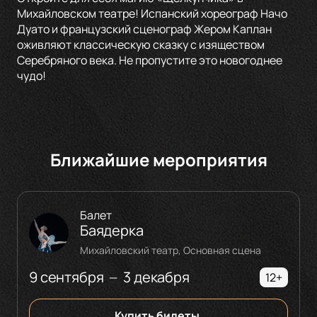
Михайловском театре! Испанский хореограф Начо
Дуато и французский сценограф Жером Каплан
оживляют классическую сказку с изяществом
Серебряного века. Не пропустите это новогоднее
чудо!
Ближайшие мероприятия
Балет
Баядерка
Михайловский театр, Основная сцена
9 сентября
3 декабря
—
12+
Купить билеты