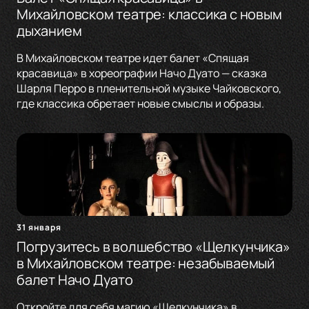
Михайловском театре: классика с новым
дыханием
В Михайловском театре идет балет «Спящая
красавица» в хореографии Начо Дуато — сказка
Шарля Перро в пленительной музыке Чайковского,
где классика обретает новые смыслы и образы.
31 января
Погрузитесь в волшебство «Щелкунчика»
в Михайловском театре: незабываемый
балет Начо Дуато
Откройте для себя магию «Щелкунчика» в