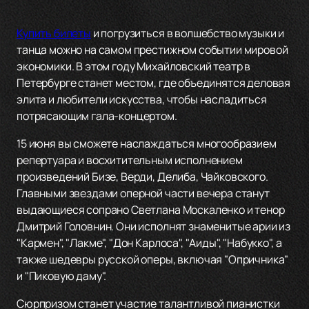
Купить билеты
и погрузиться в волшебство музыки и
танца можно на самом престижном событии мировой
экономики. В этом году Михайловский театр в
Петербурге станет местом, где объединятся деловая
элита и любители искусства, чтобы насладиться
потрясающим гала-концертом.
15 июня вы сможете наслаждаться многообразием
репертуара и восхитительным исполнением
произведений Бизе, Верди, Делиба, Чайковского.
Главными звездами оперной части вечера станут
выдающиеся сопрано Светлана Москаленко и тенор
Дмитрий Головнин. Они исполнят знаменитые арии из
"Кармен", "Лакме", "Дон Карлоса", "Аиды", "Набукко", а
также шедевры русской оперы, включая "Опричника"
и "Пиковую даму".
Сюрпризом станет участие талантливой пианистки