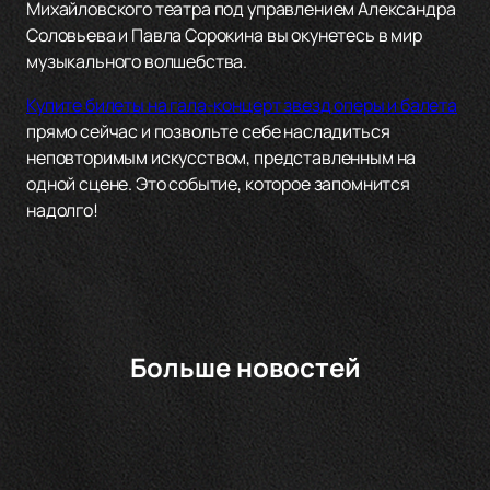
Михайловского театра под управлением Александра
Соловьева и Павла Сорокина вы окунетесь в мир
музыкального волшебства.
Купите билеты на гала-концерт звезд оперы и балета
прямо сейчас и позвольте себе насладиться
неповторимым искусством, представленным на
одной сцене. Это событие, которое запомнится
надолго!
Больше новостей