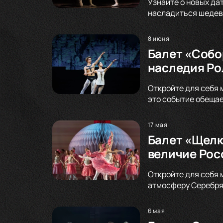
Узнайте о новых да
насладиться шедевр
8 июня
Балет «Собо
наследия Ро
Откройте для себя 
это событие обещае
17 мая
Балет «Щелк
величие Рос
Откройте для себя 
атмосферу Серебрян
6 мая