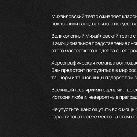
Михайловский театр оживляет класси
поклонники танцевального искусства
Великолепный Михайловский театр с 
и эмоциональное представление сно
этого мастерского шедевра с неверо
Хореографическая команда воплощае
Вам предстоит погрузиться в мир ро
танцоры и танцовщицы подарят вам 
Восхищайтесь яркими сценами, где с
История любви, невероятные преграды
Не упустите шанс ощутить всю мощь 
гарантировать себе место на этом н