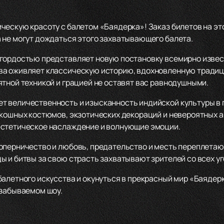
ческую красоту с балетом «Баядерка»! Заказ билетов на эт
 не могут дождаться этого захватывающего балета.
гордостью представляет новую постановку всемирно извест
ва оживляет классическую историю, вдохновленную традиц
ятной техникой и грацией не оставят вас равнодушными.
т величественность и изысканность индийской культуры в
скошных костюмов, экзотических декораций и невероятных 
эстетическое наслаждение и волнующие эмоции.
оперничество и любовь, предательство и месть переплета
 и битвы за свою страсть захватывают зрителей со всех уг
балетного искусства и окунуться в прекрасный мир «Баядер
езабываемом шоу.