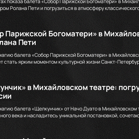
тах показа балета «Собор Парижской Богоматери» в Михайл
ом Ролана Пети и погрузиться в атмосферу классического
р Парижской Богоматери» в Михайлов
лана Пети
магию балета «Собор Парижской Богоматери» в Михайловско
т стать ярким моментом культурной жизни Санкт-Петербург
унчик» в Михайловском театре: погр
сии
магию балета «Щелкунчик» от Начо Дуато в Михайловском 
ого века и насладитесь уникальной постановкой, сочета