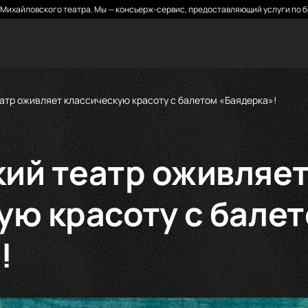
Михайловского театра. Мы — консьерж-сервис, предоставляющий услуги по б
атр оживляет классическую красоту с балетом «Баядерка»!
ий театр оживляе
ую красоту с бале
!