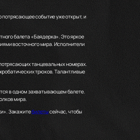
о потрясающее событие уже открыт, и
ного балета «Баядерка». Это яркое
иями восточного мира. Исполнители
 потрясающих танцевальных номерах.
акробатических трюков. Талантливые
ются в одном захватывающем балете.
олков мира.
ки». Закажите
билеты
сейчас, чтобы