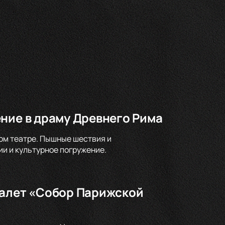
ние в драму Древнего Рима
ом театре. Пышные шествия и
и и культурное погружение.
балет «Собор Парижской