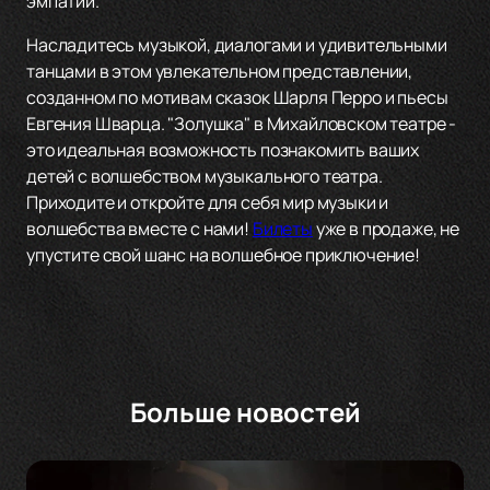
эмпатии.
Насладитесь музыкой, диалогами и удивительными
танцами в этом увлекательном представлении,
созданном по мотивам сказок Шарля Перро и пьесы
Евгения Шварца. "Золушка" в Михайловском театре -
это идеальная возможность познакомить ваших
детей с волшебством музыкального театра.
Приходите и откройте для себя мир музыки и
волшебства вместе с нами!
Билеты
уже в продаже, не
упустите свой шанс на волшебное приключение!
Больше новостей