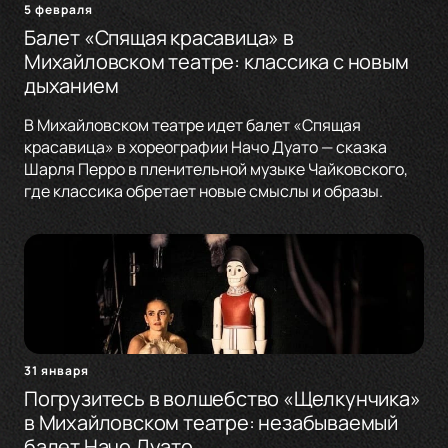
5 февраля
Балет «Спящая красавица» в
Михайловском театре: классика с новым
дыханием
В Михайловском театре идет балет «Спящая
красавица» в хореографии Начо Дуато — сказка
Шарля Перро в пленительной музыке Чайковского,
где классика обретает новые смыслы и образы.
31 января
Погрузитесь в волшебство «Щелкунчика»
в Михайловском театре: незабываемый
балет Начо Дуато