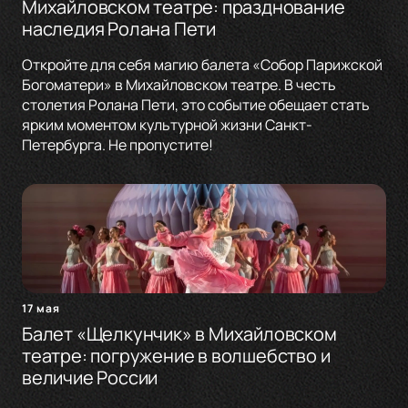
Михайловском театре: празднование
наследия Ролана Пети
Откройте для себя магию балета «Собор Парижской
Богоматери» в Михайловском театре. В честь
столетия Ролана Пети, это событие обещает стать
ярким моментом культурной жизни Санкт-
Петербурга. Не пропустите!
17 мая
Балет «Щелкунчик» в Михайловском
театре: погружение в волшебство и
величие России