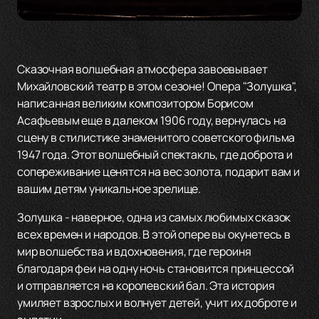
Сказочная волшебная атмосфера завоевывает
Михайловский театр в этом сезоне! Опера "Золушка",
написанная великим композитором Борисом
Асафьевым еще в далеком 1906 году, вернулась на
сцену в стилистике знаменитого советского фильма
1947 года. Этот волшебный спектакль, где доброта и
сопереживание ценятся на вес золота, подарит вам и
вашим детям уникальное зрелище.
Золушка - наверное, одна из самых любимых сказок
всех времен и народов. В этой опере вы окунетесь в
мир волшебства и вдохновения, где героиня
благодаря феи на одну ночь становится принцессой
и отправляется на королевский бал. Эта история
умиляет взрослых и волнует детей, учит их доброте и