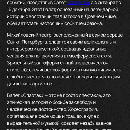
событий, представив балет
«Спартак»
с 4 октября по
15 декабря. Этот балет, основанный на легендарной
истории о восстании гладиаторов в Древнем Риме,
обещает стать настоящим событием сезона.
Михайловский театр, расположенный в самом сердце
Санкт-Петербурга, славится своим великолепным
интерьером и акустикой, создавая идеальные
условия для погружения в атмосферу спектакля.
Зрительный зал, оформленный в классическом
стиле, обеспечивает комфорт и отличную видимость
с любого места, что позволяет насладиться каждым
движением артистов.
Балет «Спартак» — это не просто спектакль, это
эпическая история о борьбе за свободу и
человеческое достоинство. Хореография,
сочетающая в себе мощь и грацию, вкупе с
выразительной музыкой, создаёт незабываемое