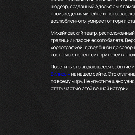
шедевр, созданный Адольфом Адамом
произведениями Гейне и Гюго, расска
возлюбленного, умирает от горя и ст
Михайловский театр, расположенный 
традиции классического балета. Вер
хореографией, доведённой до соверш
костюмов, переносит зрителей в эпо
Посетить это выдающееся событие и
Вилисы»
на нашем сайте. Это отличн
по всему миру. Не упустите шанс уви
стать частью этой вечной истории.