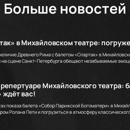
Больше новостей
так» в Михайловском театре: погруже
величие Древнего Рима с балетом «Спартак» в Михайловск
 на сцене Санкт-Петербурга обещают незабываемые эмоци
 репертуаре Михайловского театра: 
 ждёт вас!
тах показа балета «Собор Парижской Богоматери» в Михайл
ом Ролана Пети и погрузиться в атмосферу классического