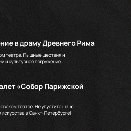
ние в драму Древнего Рима
ом театре. Пышные шествия и
и и культурное погружение.
балет «Собор Парижской
овском театре. Не упустите шанс
 искусства в Санкт-Петербурге!