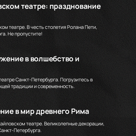
ском театре: празднование
м театре. В честь столетия Ролана Пети,
а. Не пропустите!
ужение в волшебство и
театре Санкт-Петербурга. Погрузитесь в
ющей традиции и современность.
ние в мир древнего Рима
хайловском театре. Великолепные декорации,
Санкт-Петербурга.