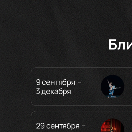
Бл
9 сентября
—
3 декабря
29 сентября
—