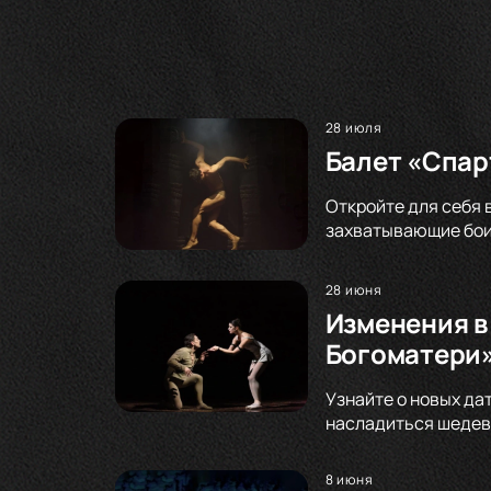
28 июля
Балет «Спар
Откройте для себя 
захватывающие бои
28 июня
Изменения в
Богоматери»
Узнайте о новых да
насладиться шедевр
8 июня