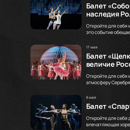
Балет «Собо
наследия Ро
Откройте для себя 
это событие обещае
17 мая
Балет «Щелк
величие Рос
Откройте для себя 
атмосферу Серебрян
6 мая
Балет «Спар
Откройте для себя 
впечатляющая хорео