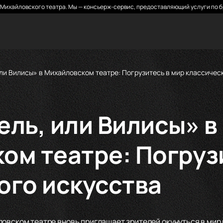
Михайловского театра. Мы — консьерж-сервис, предоставляющий услуги по б
ли Вилисы» в Михайловском театре: Погрузитесь в мир классичес
ель, или Вилисы» в
ом театре: Погруз
ого искусства
овском театре вновь приглашает зрителей окунуться в мир 