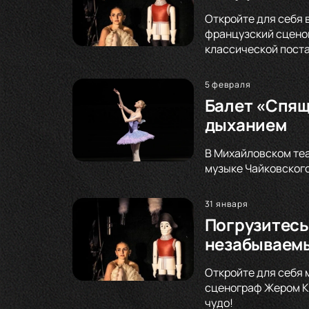
Откройте для себя 
французский сценог
классической поста
5 февраля
Балет «Спящ
дыханием
В Михайловском теа
музыке Чайковского
31 января
Погрузитесь
незабываемы
Откройте для себя 
сценограф Жером Ка
чудо!