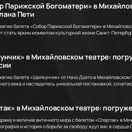
р Парижской Богоматери» в Михайлов
лана Пети
магию балета «Собор Парижской Богоматери» в Михайловско
т стать ярким моментом культурной жизни Санкт-Петербург
унчик» в Михайловском театре: погр
сии
магию балета «Щелкунчик» от Начо Дуато в Михайловском 
ого века и насладитесь уникальной постановкой, сочета
так» в Михайловском театре: погруже
драму и величие античного мира с балетом «Спартак» в Ми
графия и история о борьбе за свободу ждут вас в сердце 