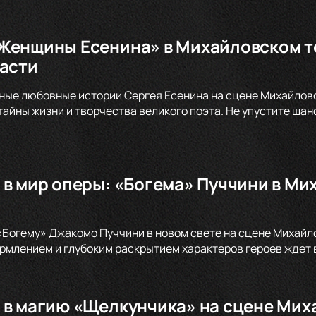
Женщины Есенина» в Михайловском те
расти
ные любовные истории Сергея Есенина на сцене Михайловс
тайны жизни и творчества великого поэта. Не упустите шан
 в мир оперы: «Богема» Пуччини в Ми
«Богему» Джакомо Пуччини в новом свете на сцене Михай
млением и глубоким раскрытием характеров героев ждет в
 в магию «Щелкунчика» на сцене Мих