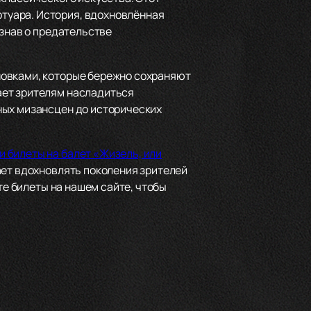
туара. История, вдохновлённая
узнав о предательстве
новками, которые бережно сохраняют
ает зрителям насладиться
ных мизансцен до исторических
и билеты на балет «Жизель, или
ает вдохновлять поколения зрителей
те билеты на нашем сайте, чтобы