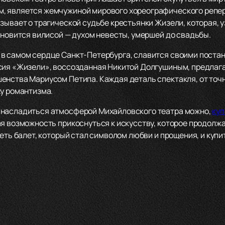
, является жемчужиной мирового хореографического репер
зывает о трагической судьбе крестьянки Жизели, которая, 
ановится вилисой — духом невесты, умершей до свадьбы.
в самом сердце Санкт-Петербурга, славится своими поста
сия «Жизели», воссозданная Никитой Долгушиным, предлаг
енства Мариусом Петипа. Каждая деталь спектакля, от точ
ху романтизма.
 насладиться атмосферой Михайловского театра можно,
куп
ая возможность прикоснуться к искусству, которое продолж
деть балет, который стал символом любви и прощения, и купи