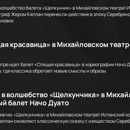
волшебство балета «Щелкунчик» в Михайловском театре! И
раф Жером Каплан перенесли действие в эпоху Серебряно
новке.
ая красавица» в Михайловском театре
тре идет балет «Спящая красавица» в хореографии Начо Д
, где классика обретает новые смыслы и образы.
 в волшебство «Щелкунчика» в Михай
й балет Начо Дуато
магию «Щелкунчика» в Михайловском театре! Испанский х
план оживляют классическую сказку с изяществом Серебр