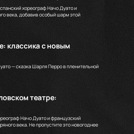
спанский хореограф Начо Дуато и
го века, добавив особый шарм этой
: классика с новым
уато — сказка Шарля Перро в пленительной
ловском театре:
ореограф Начо Дуато и французский
яного века. Не пропустите это новогоднее