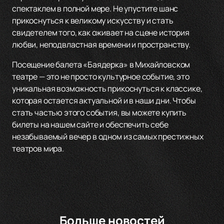
спектаклем в полной мере. Не упустите шанс
прикоснуться к великому искусству и стать
свидетелем того, как оживает на сцене история
любви, неподвластная времени и пространству.
Посещение балета «Баядерка» в Михайловском
театре — это не просто культурное событие, это
уникальная возможность прикоснуться к классике,
которая остается актуальной и в наши дни. Чтобы
стать частью этого события, вы можете купить
билеты на нашем сайте и обеспечить себе
незабываемый вечер в одном из самых престижных
театров мира.
Больше новостей