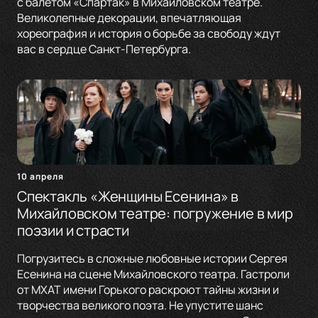
с балетом «Спартак» в Михайловском театре.
Великолепные декорации, впечатляющая
хореография и история о борьбе за свободу ждут
вас в сердце Санкт-Петербурга.
10 апреля
Спектакль «Женщины Есенина» в
Михайловском театре: погружение в мир
поэзии и страсти
Погрузитесь в сложные любовные истории Сергея
Есенина на сцене Михайловского театра. Гастроли
от МХАТ имени Горького раскроют тайны жизни и
творчества великого поэта. Не упустите шанс