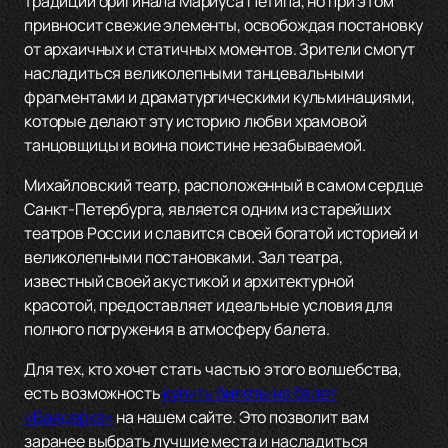
традиции оригинала Мариуса Петипа, но при этом
привносит свежие элементы, освобождая постановку
от архаичных и статичных моментов. Зрители смогут
насладиться великолепными танцевальными
фрагментами и драматургическими кульминациями,
которые делают эту историю любви храмовой
танцовщицы и воина поистине незабываемой.
Михайловский театр, расположенный в самом сердце
Санкт-Петербурга, является одним из старейших
театров России и славится своей богатой историей и
великолепными постановками. Зал театра,
известный своей акустикой и архитектурной
красотой, предоставляет идеальные условия для
полного погружения в атмосферу балета.
Для тех, кто хочет стать частью этого волшебства,
есть возможность
купить билеты на балет
«Баядерка»
на нашем сайте. Это позволит вам
заранее выбрать лучшие места и насладиться