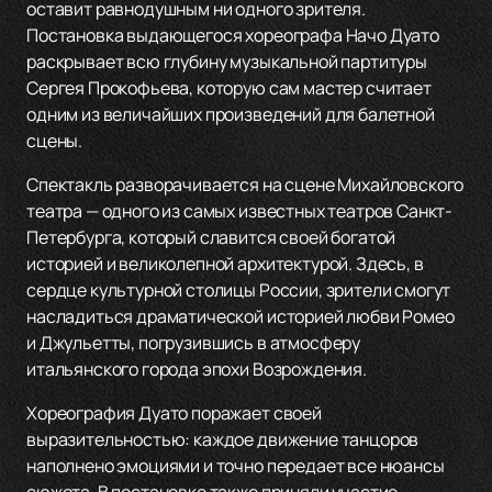
оставит равнодушным ни одного зрителя.
Постановка выдающегося хореографа Начо Дуато
раскрывает всю глубину музыкальной партитуры
Сергея Прокофьева, которую сам мастер считает
одним из величайших произведений для балетной
сцены.
Спектакль разворачивается на сцене Михайловского
театра — одного из самых известных театров Санкт-
Петербурга, который славится своей богатой
историей и великолепной архитектурой. Здесь, в
сердце культурной столицы России, зрители смогут
насладиться драматической историей любви Ромео
и Джульетты, погрузившись в атмосферу
итальянского города эпохи Возрождения.
Хореография Дуато поражает своей
выразительностью: каждое движение танцоров
наполнено эмоциями и точно передает все нюансы