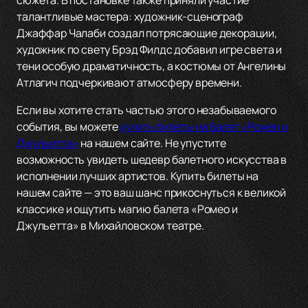
сюжета. В постановке также приняли участие
талантливые мастера: художник-сценограф
Джаффар Чалаби создал потрясающие декорации,
художник по свету Брэд Филдс добавил игре света и
тени особую драматичность, а костюмы от Ангелины
Атлагич подчеркивают атмосферу времени.
Если вы хотите стать частью этого незабываемого
события, вы можете
купить билеты на балет «Ромео и
Джульетта»
на нашем сайте. Не упустите
возможность увидеть шедевр балетного искусства в
исполнении лучших артистов. Купить билеты на
нашем сайте — это ваш шанс прикоснуться к великой
классике и ощутить магию балета «Ромео и
Джульетта» в Михайловском театре.