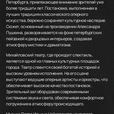
Петербурга, привлекающее внимание зрителей уже
более тридцати лет. Постановка, выполненная в
лучших традициях классического оперного
искусства, бережно сохраняет культурное наследие.
Сюжет, основанный на произведении Александра
Пушкина, разворачивается на фоне петербургских
пейзажей и дворцовых интерьеров, создавая
атмосферу мистики и драматизма.
Михайловский театр, где проходит спектакль,
является одной из главных культурных площадок
города. Театр славится своей богатой историей и
высоким уровнем исполнения. На его сцене
выступают ведущие оперные артисты и оркестры, что
обеспечивает высокое качество постановок.
Зрительный зал оборудован современными
системами звука и света, обеспечивая комфортное
погружение в атмосферу происходящего.