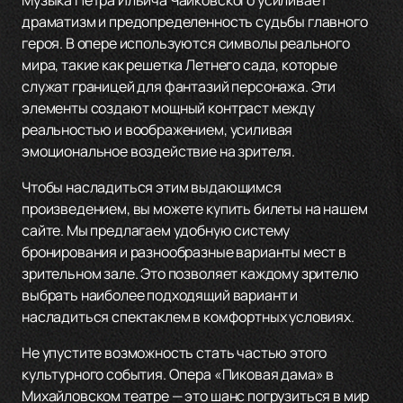
Музыка Петра Ильича Чайковского усиливает
драматизм и предопределенность судьбы главного
героя. В опере используются символы реального
мира, такие как решетка Летнего сада, которые
служат границей для фантазий персонажа. Эти
элементы создают мощный контраст между
реальностью и воображением, усиливая
эмоциональное воздействие на зрителя.
Чтобы насладиться этим выдающимся
произведением, вы можете купить билеты на нашем
сайте. Мы предлагаем удобную систему
бронирования и разнообразные варианты мест в
зрительном зале. Это позволяет каждому зрителю
выбрать наиболее подходящий вариант и
насладиться спектаклем в комфортных условиях.
Не упустите возможность стать частью этого
культурного события. Опера «Пиковая дама» в
Михайловском театре — это шанс погрузиться в мир