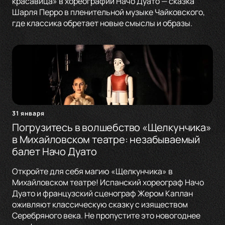
красавица» в хореографии Начо Дуато — сказка
Шарля Перро в пленительной музыке Чайковского,
где классика обретает новые смыслы и образы.
31 января
Погрузитесь в волшебство «Щелкунчика»
в Михайловском театре: незабываемый
балет Начо Дуато
Откройте для себя магию «Щелкунчика» в
Михайловском театре! Испанский хореограф Начо
Дуато и французский сценограф Жером Каплан
оживляют классическую сказку с изяществом
Серебряного века. Не пропустите это новогоднее