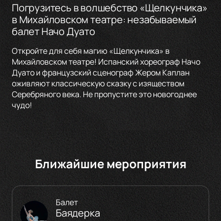
Погрузитесь в волшебство «Щелкунчика»
в Михайловском театре: незабываемый
балет Начо Дуато
Откройте для себя магию «Щелкунчика» в
Михайловском театре! Испанский хореограф Начо
Дуато и французский сценограф Жером Каплан
оживляют классическую сказку с изяществом
Серебряного века. Не пропустите это новогоднее
чудо!
Ближайшие мероприятия
Балет
Баядерка