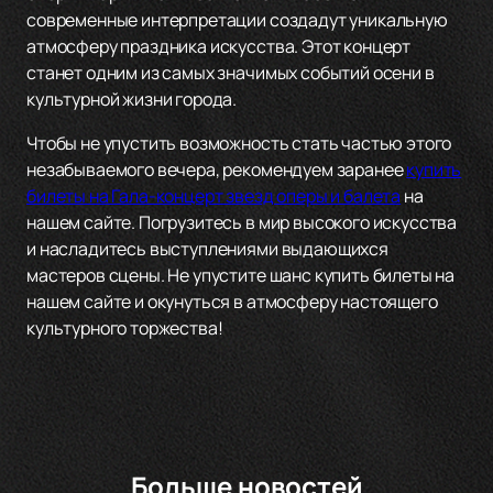
современные интерпретации создадут уникальную
атмосферу праздника искусства. Этот концерт
станет одним из самых значимых событий осени в
культурной жизни города.
Чтобы не упустить возможность стать частью этого
незабываемого вечера, рекомендуем заранее
купить
билеты на Гала-концерт звезд оперы и балета
на
нашем сайте. Погрузитесь в мир высокого искусства
и насладитесь выступлениями выдающихся
мастеров сцены. Не упустите шанс купить билеты на
нашем сайте и окунуться в атмосферу настоящего
культурного торжества!
Больше новостей