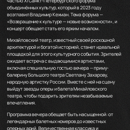
частью XI Санкт-Петербургского форума
объединённых культур, который в 2023 году
возглавил Владимир Кехман. Тема форума —
«Возвращение к культуре — новые возможности», и
концерт обещает стать его ярким началом.
Михайловский театр, известный своей роскошной
архитектурой и богатой историей, станет идеальной
площадкой для этого культурного события. Зрителей
ожидает встреча с выдающимися артистами,
включая специальную гостью вечера — приму-
балерину Большого театра Светлану Захарову,
народную артистку России. Вместе с ней на сцену
выйдут звезды оперы и балета Михайловского
театра, чтобы подарить зрителям незабываемые
впечатления.
Программа вечера обещает быть насыщенной: от
легендарных балетных номеров до известных
оперных арий. Величественная классика и