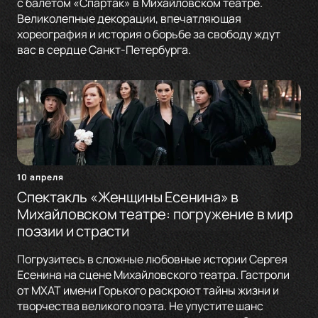
с балетом «Спартак» в Михайловском театре.
Великолепные декорации, впечатляющая
хореография и история о борьбе за свободу ждут
вас в сердце Санкт-Петербурга.
10 апреля
Спектакль «Женщины Есенина» в
Михайловском театре: погружение в мир
поэзии и страсти
Погрузитесь в сложные любовные истории Сергея
Есенина на сцене Михайловского театра. Гастроли
от МХАТ имени Горького раскроют тайны жизни и
творчества великого поэта. Не упустите шанс