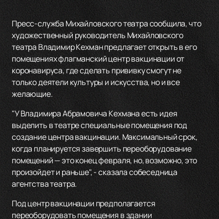
Пресс-служба Михайловского театра сообщила, что
художественный руководитель Михайловского
театра Владимир Кехман предлагает открыть в его
помещениях флагманский центр вакцинации от
коронавируса, где сделать прививку смогут не
только деятели культуры и искусства, но и все
желающие.
"У Владимира Абрамовича Кехмана есть идея
выделить в театре специальные помещения под
создание центра вакцинации. Максимальный срок,
когда планируется завершить переоборудование
помещений — это конец февраля, но, возможно, это
произойдет и раньше", - сказала собеседница
агентства театра.
Под центр вакцинации предполагается
переоборудовать помещения в здании