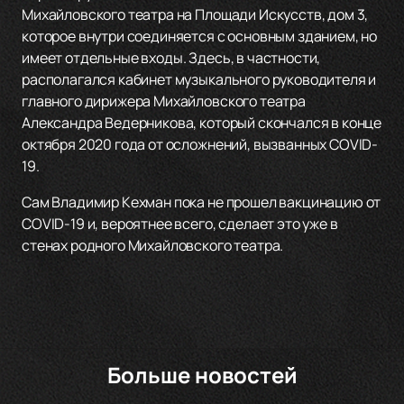
Михайловского театра на Площади Искусств, дом 3,
которое внутри соединяется с основным зданием, но
имеет отдельные входы. Здесь, в частности,
располагался кабинет музыкального руководителя и
главного дирижера Михайловского театра
Александра Ведерникова, который скончался в конце
октября 2020 года от осложнений, вызванных COVID-
19.
Сам Владимир Кехман пока не прошел вакцинацию от
COVID-19 и, вероятнее всего, сделает это уже в
стенах родного Михайловского театра.
Больше новостей