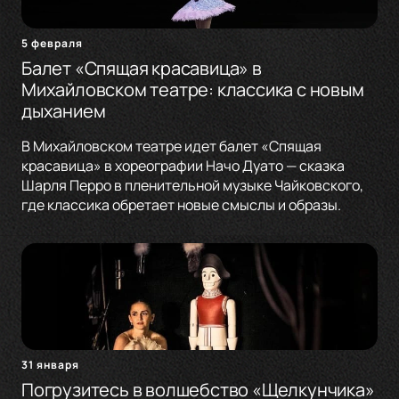
5 февраля
Балет «Спящая красавица» в
Михайловском театре: классика с новым
дыханием
В Михайловском театре идет балет «Спящая
красавица» в хореографии Начо Дуато — сказка
Шарля Перро в пленительной музыке Чайковского,
где классика обретает новые смыслы и образы.
31 января
Погрузитесь в волшебство «Щелкунчика»