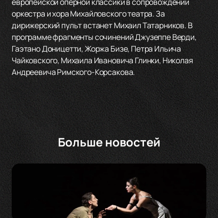
европейской оперной классики в сопровождении
оркестра и хора Михайловского театра. За
дирижерский пульт встанет Михаил Татарников. В
программе фрагменты сочинений Джузеппе Верди,
Гаэтано Доницетти, Жоржа Бизе, Петра Ильича
Чайковского, Михаила Ивановича Глинки, Николая
Андреевича Римского-Корсакова.
Больше новостей