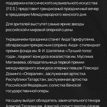
поддержки классического музыкального искусства
(F.E.S.) представит грандиозный праздничный вечер
в преддверии Международного женского дня.
Для зрителей выступят самые яркие звезды
российской и мировой оперной сцены
Украшением праздника станет Аида Гарифуллина,
обладающая прекрасным сопрано. Аида- стипендиат
премии фонда им. Ф. И. Шаляпина «Лучший голос
года», лауреат конкурса вокалистов им. Муслима
Магомаева, обладательница первой премии
международного конкурса оперных певцов Пласидо
Доминго «Oпералия», заслуженная артистка
Республики Татарстан, заслуженная артистка
Российской Федерации, солистка Венской
государственной оперы.
На сцену выйдет обладатель замечательного тенора
Алексей Татаринцев. Алексей-солист театра «Новая