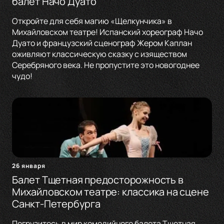
балет Начо Дуато
Откройте для себя магию «Щелкунчика» в
Михайловском театре! Испанский хореограф Начо
Дуато и французский сценограф Жером Каплан
оживляют классическую сказку с изяществом
Серебряного века. Не пропустите это новогоднее
чудо!
26 января
Балет Тщетная предосторожность в
Михайловском театре: классика на сцене
Санкт-Петербурга
Погрузитесь в мир комедийного балета Тщетная