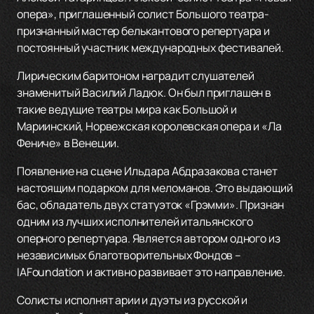
опера», приглашенный солист Большого театра-
признанный мастер белькантового репертуара и
постоянный участник международных фестивалей.
Лирическим баритоном наградит слушателей
знаменитый Василий Ладюк. Он был приглашен в
такие ведущие театры мира как Большой и
Мариинский, Норвежская королевская опера и «Ла
Фениче» в Венеции.
Появление на сцене Ильдара Абдразакова станет
настоящим подарком для меломанов. Это выдающий
бас, обладатель двух статуэток «Грэмми». Признан
одним из лучших исполнителей итальянского
оперного репертуара. Является автором одного из
независимых благотворительных Фондов –
IAFoundation и активно развивает это направление.
Солисты исполнят арии и дуэты из русской и