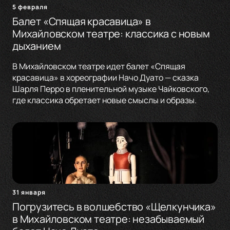
5 февраля
Балет «Спящая красавица» в
Михайловском театре: классика с новым
дыханием
В Михайловском театре идет балет «Спящая
красавица» в хореографии Начо Дуато — сказка
Шарля Перро в пленительной музыке Чайковского,
где классика обретает новые смыслы и образы.
31 января
Погрузитесь в волшебство «Щелкунчика»
в Михайловском театре: незабываемый