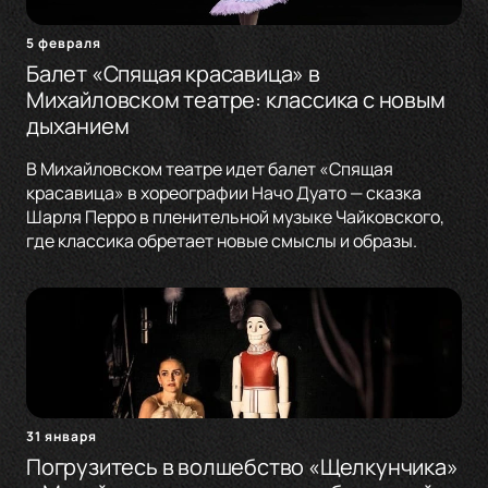
5 февраля
Балет «Спящая красавица» в
Михайловском театре: классика с новым
дыханием
В Михайловском театре идет балет «Спящая
красавица» в хореографии Начо Дуато — сказка
Шарля Перро в пленительной музыке Чайковского,
где классика обретает новые смыслы и образы.
31 января
Погрузитесь в волшебство «Щелкунчика»