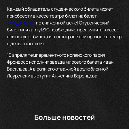
Каждый обладатель студенческого билета может
приобрести в кассе театра билет на балет
«Лауренсия»
по сниженной цене! Студенческий
билет или карту ISIC необходимо предъявить в кассе
при покупке билета и на контроле при проходе в театр
в день спектакля.
15 апреля темпераментного испанского парня
Фрондосо исполнит звезда мирового балета Иван
Васильев. А в роли его отважной возлюбленной
Лауренсии выступит Анжелина Воронцова.
Больше новостей