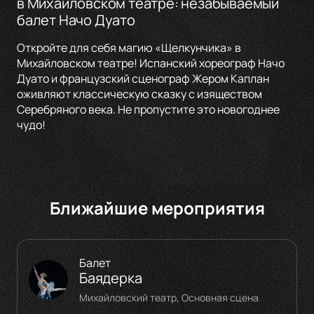
в Михайловском театре: незабываемый
балет Начо Дуато
Откройте для себя магию «Щелкунчика» в
Михайловском театре! Испанский хореограф Начо
Дуато и французский сценограф Жером Каплан
оживляют классическую сказку с изяществом
Серебряного века. Не пропустите это новогоднее
чудо!
Ближайшие мероприятия
Балет
Баядерка
Михайловский театр, Основная сцена