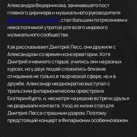
Александра Ведерникова, занимавшего пост
главного дирижера и музыкального руководителя
Михайловского театра
, стал большим потрясением и
невосполнимой утратой для всего мирового
музыкального сообщества.
Как рассказывает Дмитрий Лесс, они дружили с
Александром со времен консерватории. Хотя
Дмитрий и немного старше, учились они на разных
курсах, но у двух людей сложились близкие
отношения не только в творческой сфере, но и в
дружбе. Александр неоднократно выступал с
Уральским филармоническим оркестром в
Екатеринбурге, и, несмотря на редкие встречи друзья
не разрывали контакта. Уход из жизни стал для
Дмитрия Лесса страшным ударом. Поэтому
предстоящий концерт в Филармонии особенно важен.