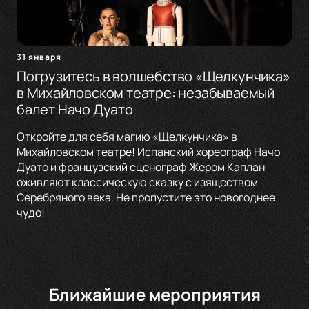
31 января
Погрузитесь в волшебство «Щелкунчика»
в Михайловском театре: незабываемый
балет Начо Дуато
Откройте для себя магию «Щелкунчика» в
Михайловском театре! Испанский хореограф Начо
Дуато и французский сценограф Жером Каплан
оживляют классическую сказку с изяществом
Серебряного века. Не пропустите это новогоднее
чудо!
Ближайшие мероприятия