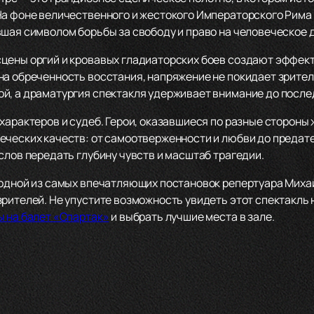
На фоне величественного и жестокого Императорского Рима
вшая символом борьбы за свободу и право на человеческое 
цены оргий и кровавых гладиаторских боев создают эффект
на обреченность восстания, напряжение не покидает зрител
й, а драматургия спектакля удерживает внимание до после
характеров и судеб. Герои, оказавшиеся по разные стороны
еческих качеств: от самоотверженности и любви до предате
слов передать глубину чувств и масштаб трагедии.
 одной из самых впечатляющих постановок репертуара Миха
рителей. Не упустите возможность увидеть этот спектакль 
ы на балет «Спартак»
и выбрать лучшие места в зале.