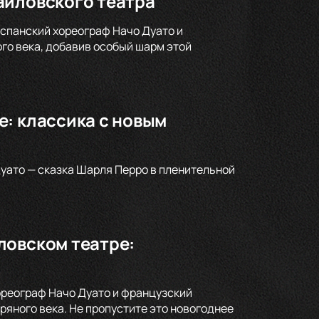
айловского театра
спанский хореограф Начо Дуато и
го века, добавив особый шарм этой
: классика с новым
уато — сказка Шарля Перро в пленительной
ловском театре:
ореограф Начо Дуато и французский
яного века. Не пропустите это новогоднее