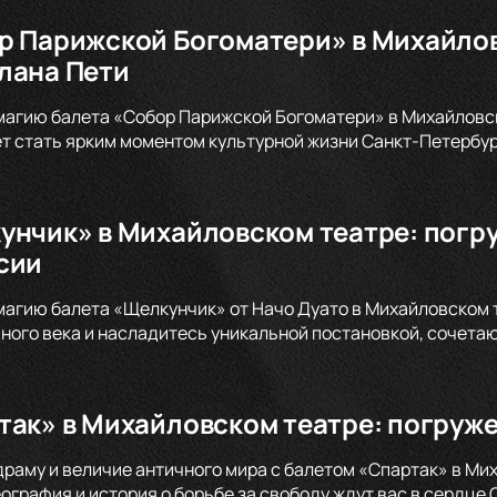
р Парижской Богоматери» в Михайлов
лана Пети
магию балета «Собор Парижской Богоматери» в Михайловско
т стать ярким моментом культурной жизни Санкт-Петербург
унчик» в Михайловском театре: погр
сии
магию балета «Щелкунчик» от Начо Дуато в Михайловском 
ого века и насладитесь уникальной постановкой, сочета
так» в Михайловском театре: погруже
драму и величие античного мира с балетом «Спартак» в Ми
графия и история о борьбе за свободу ждут вас в сердце 