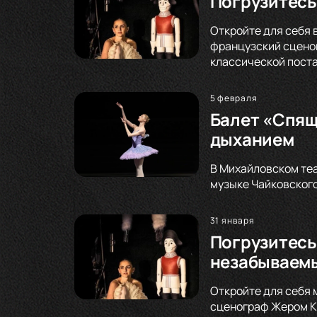
Погрузитесь
Откройте для себя 
французский сценог
классической поста
5 февраля
Балет «Спящ
дыханием
В Михайловском теа
музыке Чайковского
31 января
Погрузитесь
незабываемы
Откройте для себя 
сценограф Жером Ка