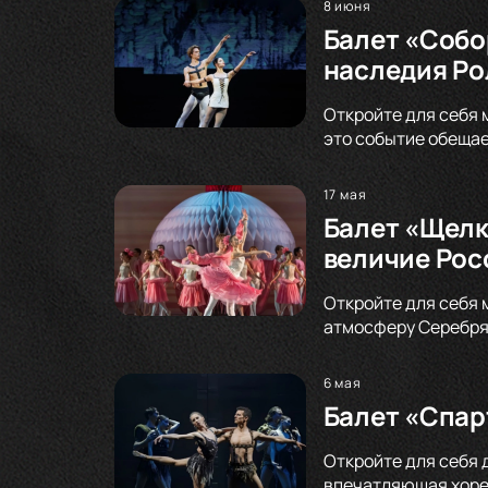
8 июня
Балет «Собо
наследия Ро
Откройте для себя 
это событие обещае
17 мая
Балет «Щелк
величие Рос
Откройте для себя 
атмосферу Серебрян
6 мая
Балет «Спар
Откройте для себя 
впечатляющая хорео