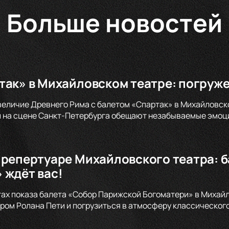
Больше новостей
так» в Михайловском театре: погруже
величие Древнего Рима с балетом «Спартак» в Михайловск
 на сцене Санкт-Петербурга обещают незабываемые эмоци
 репертуаре Михайловского театра: 
 ждёт вас!
тах показа балета «Собор Парижской Богоматери» в Михайл
ом Ролана Пети и погрузиться в атмосферу классического