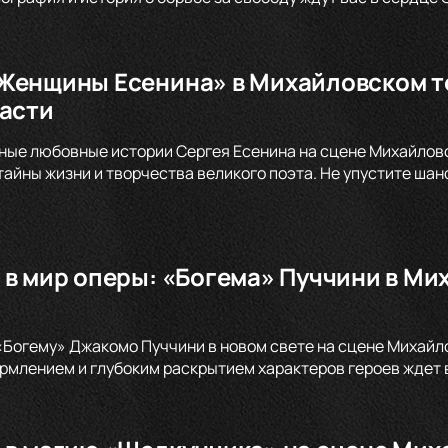
Женщины Есенина» в Михайловском те
расти
ные любовные истории Сергея Есенина на сцене Михайловс
тайны жизни и творчества великого поэта. Не упустите шан
 в мир оперы: «Богема» Пуччини в Ми
«Богему» Джакомо Пуччини в новом свете на сцене Михай
млением и глубоким раскрытием характеров героев ждет в