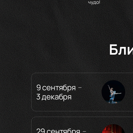
чудо!
Бл
9 сентября
—
3 декабря
29 сентября
—