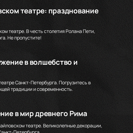
ском театре: празднование
м театре. В честь столетия Ролана Пети,
а. Не пропустите!
ужение в волшебство и
театре Санкт-Петербурга. Погрузитесь в
ющей традиции и современность.
ние в мир древнего Рима
хайловском театре. Великолепные декорации,
Санкт-Петербурга.