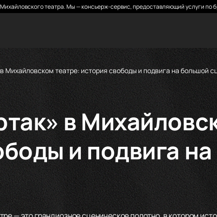
Михайловского театра. Мы — консьерж-сервис, предоставляющий услуги по б
в Михайловском театре: история свободы и подвига на большой с
ртак» в Михайловс
ободы и подвига на
тре — это грандиозное сценическое полотно, в котором ист