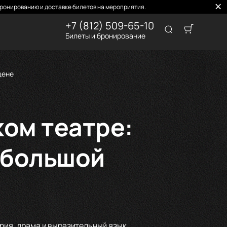
ронированию и доставке билетов на мероприятия.
+7 (812) 509-65-10
Билеты и бронирование
цене
ком театре:
 большой
ория, драма и выразительный язык