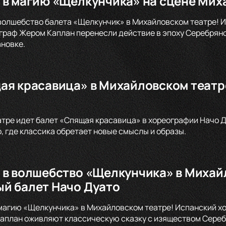
 в магию «Щелкунчика» на сцене Мих
волшебство балета «Щелкунчик» в Михайловском театре! И
раф Жером Каплан перенесли действие в эпоху Серебряно
новке.
ая красавица» в Михайловском театре
тре идет балет «Спящая красавица» в хореографии Начо Д
, где классика обретает новые смыслы и образы.
 в волшебство «Щелкунчика» в Михай
й балет Начо Дуато
магию «Щелкунчика» в Михайловском театре! Испанский х
план оживляют классическую сказку с изяществом Серебр