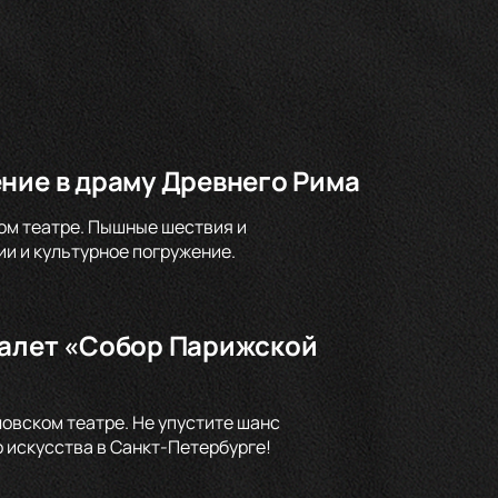
ние в драму Древнего Рима
ом театре. Пышные шествия и
и и культурное погружение.
балет «Собор Парижской
овском театре. Не упустите шанс
 искусства в Санкт-Петербурге!