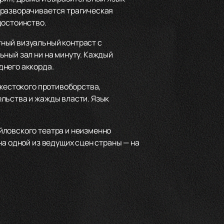
 разворачивается трагическая
достоинство.
ный визуальный контраст с
ьный зал ни на минуту. Каждый
днего аккорда.
 жестокого противоборства,
льства и жажды власти. Язык
йловского театра и неизменно
на одной из ведущих сцен страны — на