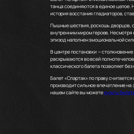
танца соединяются в единое целое. 
история восстания гладиаторов, ста
Пышные шествия, роскошь дворцов, с
внутренним миром героев. Несмотря 
эпизод наполнен эмоциональной сило
В центре постановки — столкновение 
раскрываются во всей полноте челов
классического балета позволяет без 
Балет «Спартак» по праву считается
производит сильное впечатление на з
нашем сайте вы можете
купить билет