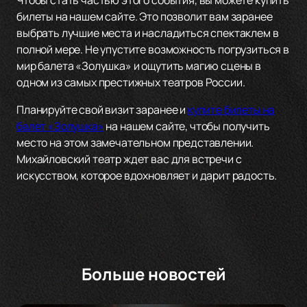
Чтобы стать частью этого события, вы можете купить
билеты на нашем сайте. Это позволит вам заранее
выбрать лучшие места и насладиться спектаклем в
полной мере. Не упустите возможность погрузиться в
мир балета «Золушка» и ощутить магию сцены в
одном из самых престижных театров России.
Планируйте свой визит заранее и
купите билеты на
балет «Золушка»
на нашем сайте, чтобы получить
место на этом замечательном представлении.
Михайловский театр ждет вас для встречи с
искусством, которое вдохновляет и дарит радость.
Больше новостей