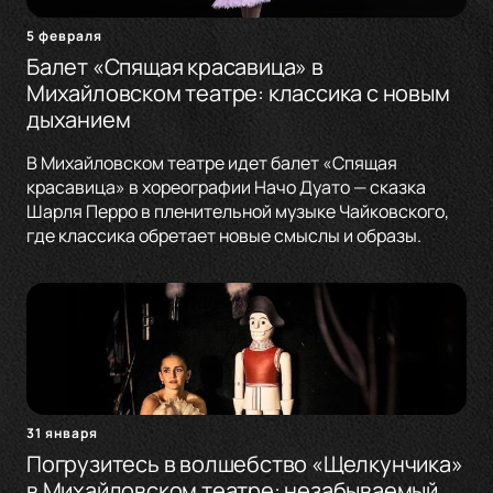
5 февраля
Балет «Спящая красавица» в
Михайловском театре: классика с новым
дыханием
В Михайловском театре идет балет «Спящая
красавица» в хореографии Начо Дуато — сказка
Шарля Перро в пленительной музыке Чайковского,
где классика обретает новые смыслы и образы.
31 января
Погрузитесь в волшебство «Щелкунчика»
в Михайловском театре: незабываемый