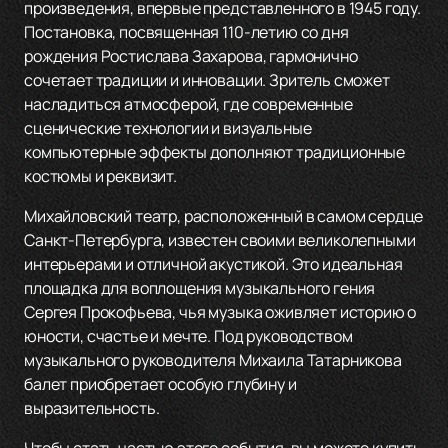
произведения, впервые представленного в 1945 году.
Постановка, посвященная 110-летию со дня
рождения Ростислава Захарова, гармонично
сочетает традиции и инновации. Зритель сможет
насладиться атмосферой, где современные
сценические технологии и визуальные
компьютерные эффекты дополняют традиционные
костюмы и реквизит.
Михайловский театр, расположенный в самом сердце
Санкт-Петербурга, известен своими великолепными
интерьерами и отличной акустикой. Это идеальная
площадка для воплощения музыкального гения
Сергея Прокофьева, чья музыка оживляет историю о
юности, счастье и мечте. Под руководством
музыкального руководителя Михаила Татарникова
балет приобретает особую глубину и
выразительность.