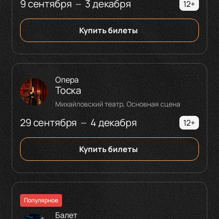
9 сентября
3 декабря
—
12+
Купить билеты
Опера
Тоска
Михайловский театр, Основная сцена
29 сентября
4 декабря
—
12+
Купить билеты
Популярное
Балет