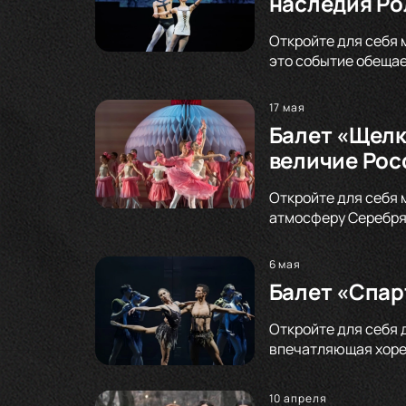
наследия Ро
Откройте для себя 
это событие обещае
17 мая
Балет «Щелк
величие Рос
Откройте для себя 
атмосферу Серебрян
6 мая
Балет «Спар
Откройте для себя 
впечатляющая хорео
10 апреля