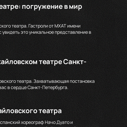
атре: погружение в мир
кого театра. Гастроли от МХАТ имени
с увидеть это уникальное представление в
хайловском театре Санкт-
ловского театра. Захватывающая постановка
ас в сердце Санкт-Петербурга.
айловского театра
спанский хореограф Начо Дуато и