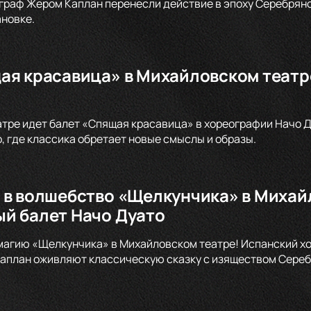
раф Жером Каплан перенесли действие в эпоху Серебряно
новке.
ая красавица» в Михайловском театре
тре идет балет «Спящая красавица» в хореографии Начо Д
, где классика обретает новые смыслы и образы.
 в волшебство «Щелкунчика» в Михай
й балет Начо Дуато
магию «Щелкунчика» в Михайловском театре! Испанский х
план оживляют классическую сказку с изяществом Серебр