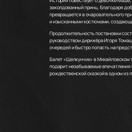
История повествует о девочке Маше, 
заколдованный принц. Благодаря доб
превращается в очаровательного пр
и изысканными костюмами, создающи
Продолжительность постановки соста
руководством дирижёра Игоря Томаш
очередей и быстро попасть на предст
Балет «Щелкунчик» в Михайловском т
подарит незабываемые впечатления и
рождественской сказкой в одном из 