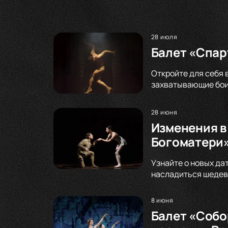
28 июля
Балет «Спар
Откройте для себя 
захватывающие бои
28 июня
Изменения в
Богоматери»
Узнайте о новых да
насладиться шедевр
8 июня
Балет «Собо