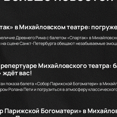
так» в Михайловском театре: погруже
величие Древнего Рима с балетом «Спартак» в Михайловск
 на сцене Санкт-Петербурга обещают незабываемые эмоци
 репертуаре Михайловского театра: 
 ждёт вас!
тах показа балета «Собор Парижской Богоматери» в Михайл
ом Ролана Пети и погрузиться в атмосферу классического
р Парижской Богоматери» в Михайлов