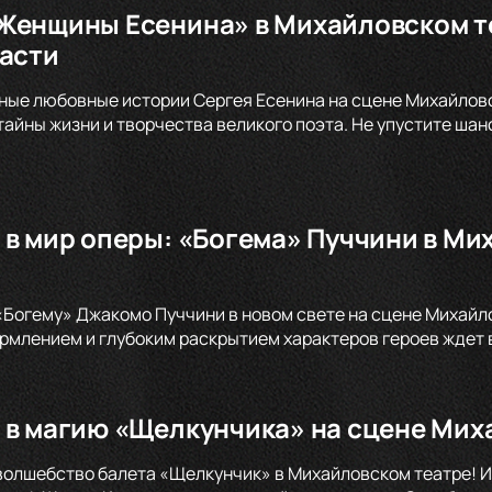
Женщины Есенина» в Михайловском те
расти
ные любовные истории Сергея Есенина на сцене Михайловс
тайны жизни и творчества великого поэта. Не упустите шан
 в мир оперы: «Богема» Пуччини в Ми
«Богему» Джакомо Пуччини в новом свете на сцене Михай
млением и глубоким раскрытием характеров героев ждет в
 в магию «Щелкунчика» на сцене Мих
волшебство балета «Щелкунчик» в Михайловском театре! И