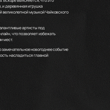
. Вскоре выясняется, что это
, и деревянная игрушка
й великолепной музыкой Чайковского
талантливые артисты под
лайн, что позволяет избежать
и мест.
то замечательное новогоднее событие
ность насладиться главной