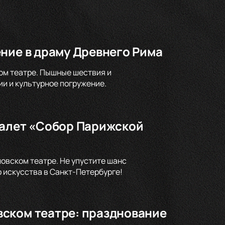
ние в драму Древнего Рима
ом театре. Пышные шествия и
и и культурное погружение.
балет «Собор Парижской
овском театре. Не упустите шанс
 искусства в Санкт-Петербурге!
ском театре: празднование