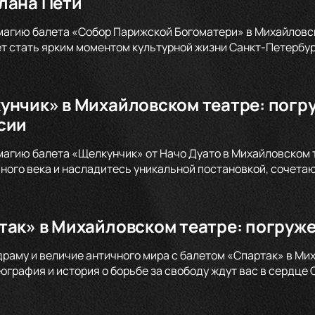
лана Пети
магию балета «Собор Парижской Богоматери» в Михайловско
т стать ярким моментом культурной жизни Санкт-Петербург
унчик» в Михайловском театре: погр
сии
магию балета «Щелкунчик» от Начо Дуато в Михайловском 
ого века и насладитесь уникальной постановкой, сочета
так» в Михайловском театре: погруже
драму и величие античного мира с балетом «Спартак» в Ми
графия и история о борьбе за свободу ждут вас в сердце 