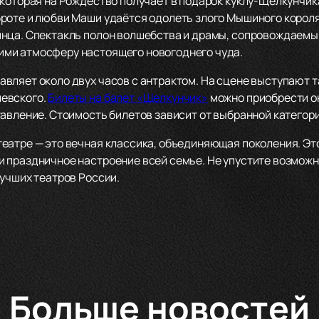
которая на Рождество получает в подарок куклу-Щелкунчика
роте и любви Маши удаётся одолеть злого Мышиного короля
инца. Спектакль полон волшебства и драмы, сопровождаемы
ми атмосферу настоящего новогоднего чуда.
вляет около двух часов с антрактом. На сцене выступают 
евского.
Билеты на балет «Щелкунчик»
можно приобрести он
авление. Стоимость билетов зависит от выбранной категори
еатре — это вечная классика, объединяющая поколения. Э
 праздничное настроение всей семье. Не упустите возмож
лучших театров России.
Больше новостей