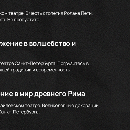
м театре. В честь столетия Ролана Пети,
а. Не пропустите!
ужение в волшебство и
театре Санкт-Петербурга. Погрузитесь в
ющей традиции и современность.
ние в мир древнего Рима
хайловском театре. Великолепные декорации,
Санкт-Петербурга.