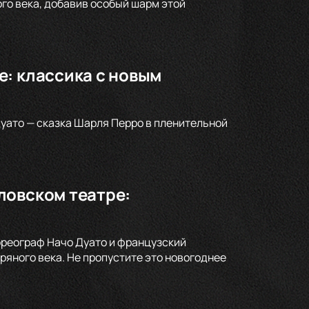
го века, добавив особый шарм этой
: классика с новым
уато — сказка Шарля Перро в пленительной
ловском театре:
ореограф Начо Дуато и французский
яного века. Не пропустите это новогоднее