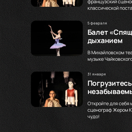
французский сценог
классической поста
5 февраля
Балет «Спящ
дыханием
В Михайловском теа
музыке Чайковского
31 января
Погрузитесь
незабываемы
Откройте для себя 
сценограф Жером Ка
чудо!