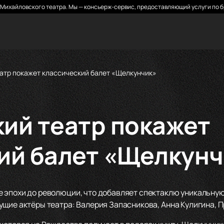
Михайловского театра. Мы — консьерж-сервис, предоставляющий услуги по б
атр покажет классический балет «Щелкунчик»
ий театр покажет
ий балет «Щелкунч
 эпохи до революции, что добавляет спектаклю уникальну
щие актёры театра: Валерия Запасникова, Анна Кулигина, П