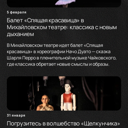
5 февраля
Балет «Спящая красавица» в
Михайловском театре: классика с новым
дыханием
В Михайловском театре идет балет «Спящая
красавица» в хореографии Начо Дуато — сказка
Шарля Перро в пленительной музыке Чайковского,
где классика обретает новые смыслы и образы.
31 января
Погрузитесь в волшебство «Щелкунчика»