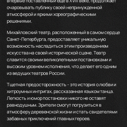
впервые поставленный еще в XVIII веке, продолжает
очаровывать публику своей непринужденной
атмосферой и яркими хореографическими
решениями.
Михайловский театр, расположенный в самом сердце
Санкт-Петербурга, предоставляет уникальную
возможность насладиться этим произведением
искусства на своей исторической сцене. Театр
славится своими великолепными постановками и
высоким уровнем исполнения, что делает его одним
из ведущих театров России.
Тщетная предосторожность - это история о любви и
хитроумных интригах, рассказанная языком танца.
Легкость и юмор постановки никого не оставят
равнодушным. Зрители смогут погрузиться в
атмосферу деревенской жизни и стать свидетелями
забавных приключений главных героев.