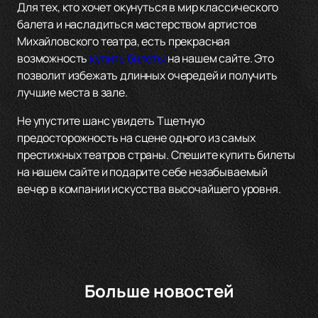
Для тех, кто хочет окунуться в мир классического
балета и насладиться мастерством артистов
Михайловского театра, есть прекрасная
возможность
купить билеты
на нашем сайте. Это
позволит избежать длинных очередей и получить
лучшие места в зале.
Не упустите шанс увидеть Тщетную
предосторожность на сцене одного из самых
престижных театров страны. Спешите купить билеты
на нашем сайте и подарите себе незабываемый
вечер в компании искусства высочайшего уровня.
Больше новостей