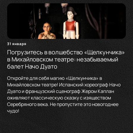
31 января
Погрузитесь в волшебство «Щелкунчика»
в Михайловском театре: незабываемый
балет Начо Дуато
Откройте для себя магию «Щелкунчика» в
Михайловском театре! Испанский хореограф Начо
Дуато и французский сценограф Жером Каплан
оживляют классическую сказку с изяществом
Серебряного века. Не пропустите это новогоднее
чудо!