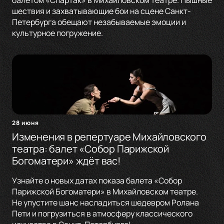
балетом «Спартак» в Михайловском театре. Пышные
шествия и захватывающие бои на сцене Санкт-
Петербурга обещают незабываемые эмоции и
культурное погружение.
28 июня
Изменения в репертуаре Михайловского
театра: балет «Собор Парижской
Богоматери» ждёт вас!
Узнайте о новых датах показа балета «Собор
Парижской Богоматери» в Михайловском театре.
Не упустите шанс насладиться шедевром Ролана
Пети и погрузиться в атмосферу классического