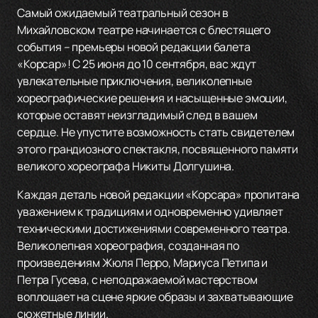
Самый ожидаемый театральный сезон в
Михайловском театре начинается с блестящего
события – премьеры новой редакции балета
«Корсар»! С 25 июня до 10 сентября, вас ждут
увлекательные приключения, великолепные
хореографические решения и насыщенные эмоции,
которые оставят неизгладимый след в вашем
сердце. Не упустите возможность стать свидетелем
этого грандиозного спектакля, посвященного памяти
великого хореографа Никиты Долгушина.
Каждая деталь новой редакции «Корсара» пропитана
уважением к традициям и одновременно удивляет
техническими достижениями современного театра.
Великолепная хореография, созданная по
произведениям Жюля Перро, Мариуса Петипа и
Петра Гусева, с неподражаемой мастерством
воплощает на сцене яркие образы и захватывающие
сюжетные линии.