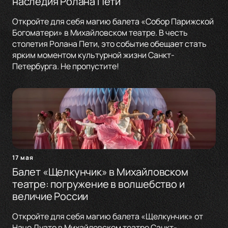
наследия Ролана Пети
Откройте для себя магию балета «Собор Парижской
Богоматери» в Михайловском театре. В честь
столетия Ролана Пети, это событие обещает стать
ярким моментом культурной жизни Санкт-
Петербурга. Не пропустите!
17 мая
Балет «Щелкунчик» в Михайловском
театре: погружение в волшебство и
величие России
Откройте для себя магию балета «Щелкунчик» от
Начо Дуато в Михайловском театре Санкт-