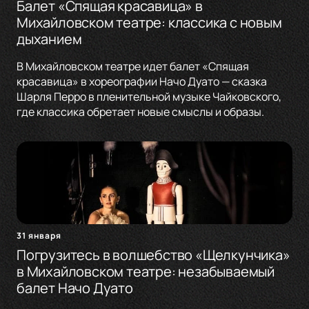
Балет «Спящая красавица» в
Михайловском театре: классика с новым
дыханием
В Михайловском театре идет балет «Спящая
красавица» в хореографии Начо Дуато — сказка
Шарля Перро в пленительной музыке Чайковского,
где классика обретает новые смыслы и образы.
31 января
Погрузитесь в волшебство «Щелкунчика»
в Михайловском театре: незабываемый
балет Начо Дуато