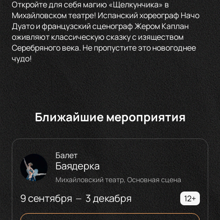
Откройте для себя магию «Щелкунчика» в
Михайловском театре! Испанский хореограф Начо
Дуато и французский сценограф Жером Каплан
оживляют классическую сказку с изяществом
Серебряного века. Не пропустите это новогоднее
чудо!
Ближайшие мероприятия
Балет
Баядерка
Михайловский театр, Основная сцена
9 сентября
3 декабря
—
12+