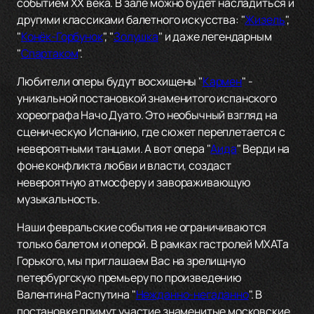
событием XX века. В зале можно будет насладиться и
другими классиками балетного искусства: "
Жизель
",
"
Конёк-Горбунок
", "
Золушка
" и даже легендарным
"
Спартаком
".
Любители оперы будут восхищены "
Кармен
" -
уникальной постановкой знаменитого испанского
хореографа Начо Дуато. Это необычный взгляд на
сценическую Испанию, где сюжет переплетается с
невероятными танцами. А вот опера "
Аида
" Верди на
фоне конфликта любви и власти, создаст
невероятную атмосферу и завораживающую
музыкальность.
Наши февральские события не ограничиваются
только балетом и оперой. В рамках гастролей МХАТа
Горького, мы приглашаем Вас на зрелищную
петербургскую премьеру по произведению
Валентина Распутина "
Нежданно-негаданно
". В
постановке примут участие знаменитые московские