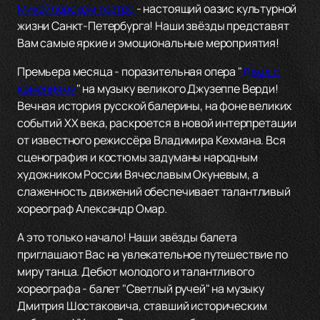
Михайловском театре
- настоящий оазис культурной
жизни Санкт-Петербурга! Наши звёзды представят
Вам самые яркие и эмоциональные мероприятия!
Премьера месяца - поразительная опера "
Дама с
камелиями
" на музыку великого Джузеппе Верди!
Вечная история русской балерины, на фоне великих
событий ХХ века, раскроется в новой интерпретации
от известного режиссёра Владимира Кехмана. Вся
сценография и костюмы задуманы народным
художником России Вячеславым Окуневым, а
слаженность движений обеспечивает талантливый
хореограф Александр Омар.
А это только начало! Наши звёзды балета
приглашают Вас на увлекательное путешествие по
миру танца. Дебют молодого и талантливого
хореографа - балет "Светлый ручей" на музыку
Дмитрия Шостаковича, ставший историческим